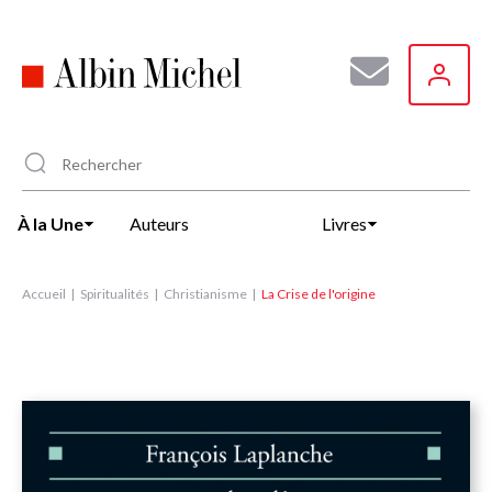
Aller
au
contenu
principal
À la Une
Auteurs
Livres
Accueil
Spiritualités
Christianisme
La Crise de l'origine