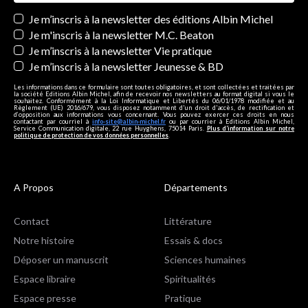
Newsletters
Je m’inscris à la newsletter des éditions Albin Michel
Je m'inscris à la newsletter M.C. Beaton
Je m’inscris à la newsletter Vie pratique
Je m’inscris à la newsletter Jeunesse & BD
Les informations dans ce formulaire sont toutes obligatoires, et sont collectées et traitées par
la société Editions Albin Michel, afin de recevoir nos newsletters au format digital si vous le
souhaitez. Conformément à la Loi Informatique et Libertés du 06/01/1978 modifiée et au
Règlement (UE) 2016/679, vous disposez notamment d'un droit d'accès, de rectification et
d’opposition aux informations vous concernant. Vous pouvez exercer ces droits en nous
contactant par courriel à
info-site@albin-michel.fr
ou par courrier à Editions Albin Michel,
Service Communication digitale, 22 rue Huyghens, 75014 Paris.
Plus d’information sur notre
politique de protection de vos données personnelles
.
A Propos
Départements
Contact
Littérature
Notre histoire
Essais & docs
Déposer un manuscrit
Sciences humaines
Espace libraire
Spiritualités
Espace presse
Pratique