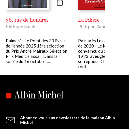
38, rue de Londres
La Filière
Philippe Sands
Philippe Sands
Palmarès Le Point des 30 livres
Palmarès Les 30 meilleurs 
de l'année 2025 1ère sélection
de 2020 - Le Monde Memb
du Prix André Malraux Sélection
convaincu du parti nazi dès
Prix Médicis Essai Dans la
1923, aveuglément souten
soirée du 16 octobre......
son épouse Charlotte, nazi
tout......
Abonnez-vous aux newsletters de la maison Albin
Michel