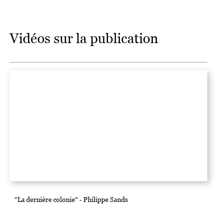
britannique, les crimes racistes dont Mme Élysé et ses
compatriotes chagossiens ont été les victimes, et le long
cheminement du droit international moderne pour que soit
reconnu et jugé ce crime contre l’humanité.
Vidéos sur la publication
"La dernière colonie" - Philippe Sands