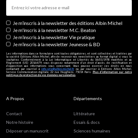
Newsletters
Je m’inscris à la newsletter des éditions Albin Michel
Je m'inscris à la newsletter M.C. Beaton
Je m’inscris à la newsletter Vie pratique
Je m’inscris à la newsletter Jeunesse & BD
Les informations dans ce formulaire sont toutes obligatoires, et sont collectées et traitées par
la société Editions Albin Michel, afin de recevoir nos newsletters au format digital si vous le
souhaitez. Conformément à la Loi Informatique et Libertés du 06/01/1978 modifiée et au
Règlement (UE) 2016/679, vous disposez notamment d'un droit d'accès, de rectification et
d’opposition aux informations vous concernant. Vous pouvez exercer ces droits en nous
contactant par courriel à
info-site@albin-michel.fr
ou par courrier à Editions Albin Michel,
Service Communication digitale, 22 rue Huyghens, 75014 Paris.
Plus d’information sur notre
politique de protection de vos données personnelles
.
A Propos
Départements
Contact
Littérature
Notre histoire
Essais & docs
Déposer un manuscrit
Sciences humaines