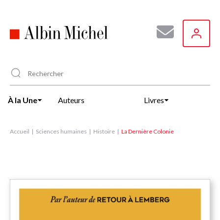
Aller
au
contenu
principal
À la Une
Auteurs
Livres
Accueil
Sciences humaines
Histoire
La Dernière Colonie