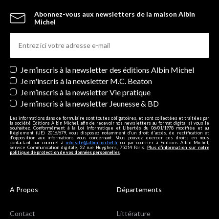
Abonnez-vous aux newsletters de la maison Albin
Michel
Newsletters
Je m’inscris à la newsletter des éditions Albin Michel
Je m'inscris à la newsletter M.C. Beaton
Je m’inscris à la newsletter Vie pratique
Je m’inscris à la newsletter Jeunesse & BD
Les informations dans ce formulaire sont toutes obligatoires, et sont collectées et traitées par
la société Editions Albin Michel, afin de recevoir nos newsletters au format digital si vous le
souhaitez. Conformément à la Loi Informatique et Libertés du 06/01/1978 modifiée et au
Règlement (UE) 2016/679, vous disposez notamment d'un droit d'accès, de rectification et
d’opposition aux informations vous concernant. Vous pouvez exercer ces droits en nous
contactant par courriel à
info-site@albin-michel.fr
ou par courrier à Editions Albin Michel,
Service Communication digitale, 22 rue Huyghens, 75014 Paris.
Plus d’information sur notre
politique de protection de vos données personnelles
.
A Propos
Départements
Contact
Littérature