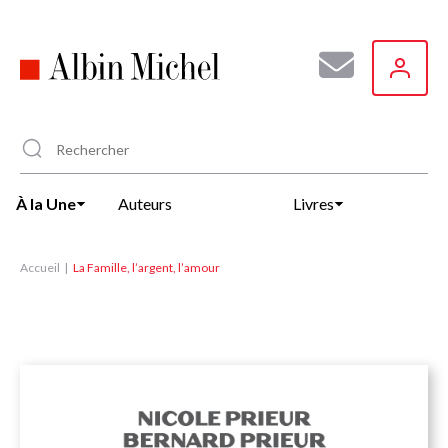
Aller
au
contenu
principal
À la Une
Auteurs
Livres
Accueil
La Famille, l’argent, l’amour