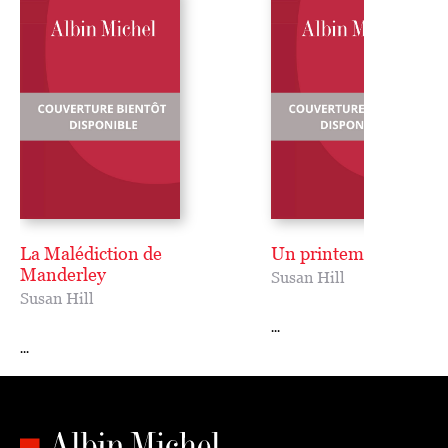
La Malédiction de
Un printemps proviso
Manderley
Susan Hill
Susan Hill
...
...