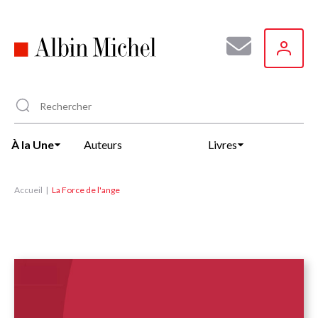
Aller
au
contenu
principal
À la Une
Auteurs
Livres
Accueil
La Force de l'ange