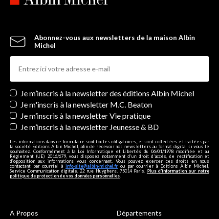
Abonnez-vous aux newsletters de la maison Albin
Michel
Newsletters
Je m’inscris à la newsletter des éditions Albin Michel
Je m'inscris à la newsletter M.C. Beaton
Je m’inscris à la newsletter Vie pratique
Je m’inscris à la newsletter Jeunesse & BD
Les informations dans ce formulaire sont toutes obligatoires, et sont collectées et traitées par
la société Editions Albin Michel, afin de recevoir nos newsletters au format digital si vous le
souhaitez. Conformément à la Loi Informatique et Libertés du 06/01/1978 modifiée et au
Règlement (UE) 2016/679, vous disposez notamment d'un droit d'accès, de rectification et
d’opposition aux informations vous concernant. Vous pouvez exercer ces droits en nous
contactant par courriel à
info-site@albin-michel.fr
ou par courrier à Editions Albin Michel,
Service Communication digitale, 22 rue Huyghens, 75014 Paris.
Plus d’information sur notre
politique de protection de vos données personnelles
.
A Propos
Départements