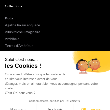
Collections
Koda
Agatha Raisin enquête
Albin Michel Imaginaire
Archibald
Terres d'Amérique
Espaces Libres Poche
Salut c'est nous...
NOX
les Cookies !
Wiz
Voir toutes les collections
On a attendu d'être sûrs que le contenu de
ce site vous intéresse avant de vous
déranger, mais on aimerait bien vous accompagner pendant votre
Nous suivre
visite...
C'est OK pour vous ?
Consentements certifiés par
Non merci
Je choisis
OK pour moi