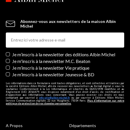
Abonnez-vous aux newsletters de la maison Albin
Michel
Newsletters
Je m’inscris à la newsletter des éditions Albin Michel
Je m'inscris à la newsletter M.C. Beaton
Je m’inscris à la newsletter Vie pratique
Je m’inscris à la newsletter Jeunesse & BD
Les informations dans ce formulaire sont toutes obligatoires, et sont collectées et traitées par
la société Editions Albin Michel, afin de recevoir nos newsletters au format digital si vous le
souhaitez. Conformément à la Loi Informatique et Libertés du 06/01/1978 modifiée et au
Règlement (UE) 2016/679, vous disposez notamment d'un droit d'accès, de rectification et
d’opposition aux informations vous concernant. Vous pouvez exercer ces droits en nous
contactant par courriel à
info-site@albin-michel.fr
ou par courrier à Editions Albin Michel,
Service Communication digitale, 22 rue Huyghens, 75014 Paris.
Plus d’information sur notre
politique de protection de vos données personnelles
.
A Propos
Départements