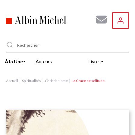
Aller
au
contenu
principal
À la Une
Auteurs
Livres
Accueil
Spiritualités
Christianisme
La Grâce de solitude