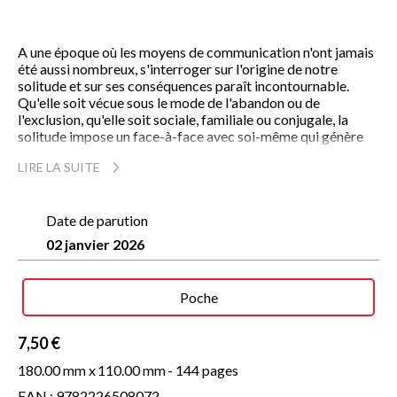
A une époque où les moyens de communication n'ont jamais
été aussi nombreux, s'interroger sur l'origine de notre
solitude et sur ses conséquences paraît incontournable.
Qu'elle soit vécue sous le mode de l'abandon ou de
l'exclusion, qu'elle soit sociale, familiale ou conjugale, la
solitude impose un face-à-face avec soi-même qui génère
souvent bien plus de panique que de bien-être. Les
LIRE LA SUITE
réflexions et expériences personnelles des personnalités qui
dialoguent ici avec Marie de Solemne accompagnent notre
redécouverte de ce mode d'être singulier qui, avec l'état
amoureux, est sans doute le mieux partagé par tout être
Date de parution
humain.
02 janvier 2026
Poche
7,50 €
180.00 mm x
110.00 mm
- 144 pages
EAN : 9782226508072