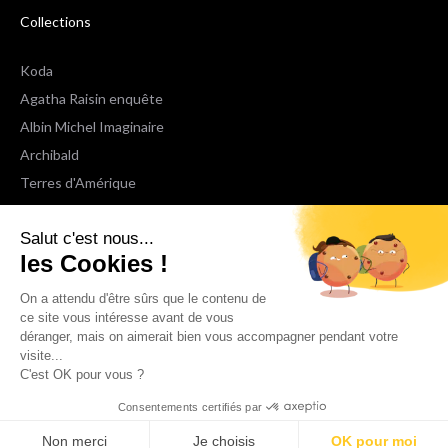
Collections
Koda
Agatha Raisin enquête
Albin Michel Imaginaire
Archibald
Terres d'Amérique
Espaces Libres Poche
Salut c'est nous...
NOX
les Cookies !
Wiz
Voir toutes les collections
On a attendu d'être sûrs que le contenu de
ce site vous intéresse avant de vous
déranger, mais on aimerait bien vous accompagner pendant votre
Nous suivre
visite...
C'est OK pour vous ?
Consentements certifiés par
Non merci
Je choisis
OK pour moi