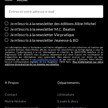
Newsletters
Je m’inscris à la newsletter des éditions Albin Michel
Je m'inscris à la newsletter M.C. Beaton
Je m’inscris à la newsletter Vie pratique
Je m’inscris à la newsletter Jeunesse & BD
Les informations dans ce formulaire sont toutes obligatoires, et sont collectées et traitées par
la société Editions Albin Michel, afin de recevoir nos newsletters au format digital si vous le
souhaitez. Conformément à la Loi Informatique et Libertés du 06/01/1978 modifiée et au
Règlement (UE) 2016/679, vous disposez notamment d'un droit d'accès, de rectification et
d’opposition aux informations vous concernant. Vous pouvez exercer ces droits en nous
contactant par courriel à
info-site@albin-michel.fr
ou par courrier à Editions Albin Michel,
Service Communication digitale, 22 rue Huyghens, 75014 Paris.
Plus d’information sur notre
politique de protection de vos données personnelles
.
A Propos
Départements
Contact
Littérature
Notre histoire
Essais & docs
Déposer un manuscrit
Sciences humaines