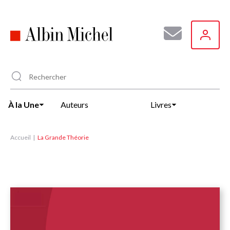
Aller
au
contenu
principal
À la Une
Auteurs
Livres
Accueil
La Grande Théorie