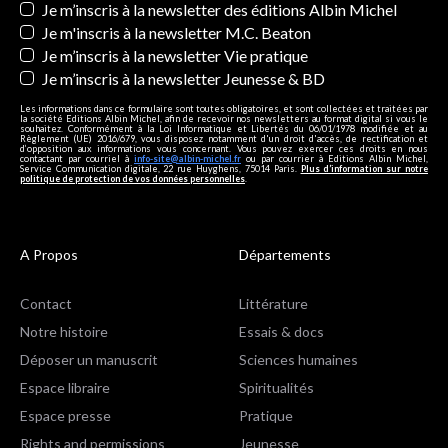
Newsletters
Je m’inscris à la newsletter des éditions Albin Michel
Je m'inscris à la newsletter M.C. Beaton
Je m’inscris à la newsletter Vie pratique
Je m’inscris à la newsletter Jeunesse & BD
Les informations dans ce formulaire sont toutes obligatoires, et sont collectées et traitées par
la société Editions Albin Michel, afin de recevoir nos newsletters au format digital si vous le
souhaitez. Conformément à la Loi Informatique et Libertés du 06/01/1978 modifiée et au
Règlement (UE) 2016/679, vous disposez notamment d'un droit d'accès, de rectification et
d’opposition aux informations vous concernant. Vous pouvez exercer ces droits en nous
contactant par courriel à
info-site@albin-michel.fr
ou par courrier à Editions Albin Michel,
Service Communication digitale, 22 rue Huyghens, 75014 Paris.
Plus d’information sur notre
politique de protection de vos données personnelles
.
A Propos
Départements
Contact
Littérature
Notre histoire
Essais & docs
Déposer un manuscrit
Sciences humaines
Espace libraire
Spiritualités
Espace presse
Pratique
Rights and permissions
Jeunesse