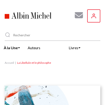
Aller
au
contenu
principal
À la Une
Auteurs
Livres
Accueil
La Libellule et le philosophe