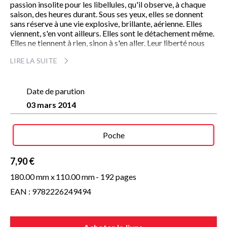
passion insolite pour les libellules, qu'il observe, à chaque
saison, des heures durant. Sous ses yeux, elles se donnent
sans réserve à une vie explosive, brillante, aérienne. Elles
viennent, s'en vont ailleurs. Elles sont le détachement même.
Elles ne tiennent à rien, sinon à s'en aller. Leur liberté nous
fascine.
LIRE LA SUITE
Loin des bruits du monde, l'auteur nous invite à suivre le vol
fragile des libellules et, chemin faisant, à philosopher - sur
Dieu, la beauté, le temps... Et aussi sur nous-mêmes.
Date de parution
03 mars 2014
Lumineux et sensible, ce livre est une méditation sur le
bonheur. Sa profondeur nous habite longtemps après l'avoir
Poche
refermé.
7,90 €
180.00 mm x
110.00 mm
- 192 pages
EAN : 9782226249494