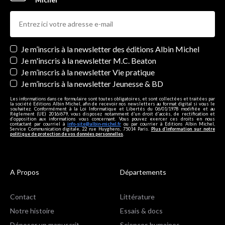
Newsletters
Je m’inscris à la newsletter des éditions Albin Michel
Je m'inscris à la newsletter M.C. Beaton
Je m’inscris à la newsletter Vie pratique
Je m’inscris à la newsletter Jeunesse & BD
Les informations dans ce formulaire sont toutes obligatoires, et sont collectées et traitées par
la société Editions Albin Michel, afin de recevoir nos newsletters au format digital si vous le
souhaitez. Conformément à la Loi Informatique et Libertés du 06/01/1978 modifiée et au
Règlement (UE) 2016/679, vous disposez notamment d'un droit d'accès, de rectification et
d’opposition aux informations vous concernant. Vous pouvez exercer ces droits en nous
contactant par courriel à
info-site@albin-michel.fr
ou par courrier à Editions Albin Michel,
Service Communication digitale, 22 rue Huyghens, 75014 Paris.
Plus d’information sur notre
politique de protection de vos données personnelles
.
A Propos
Départements
Contact
Littérature
Notre histoire
Essais & docs
Déposer un manuscrit
Sciences humaines