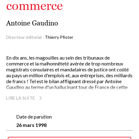
commerce
Antoine Gaudino
Directeur éditorial :
Thierry Pfister
En dix ans, les magouilles au sein des tribunaux de
commerce et la malhonnêteté avérée de trop nombreux
magistrats consulaires et mandataires de justice ont coûté
au pays un million d'emplois et, aux entreprises, des milliards
de francs ! Tel est le bilan affligeant dressé par Antoine
Gaudino au terme d'un hallucinant tour de France de cette
forme de corruption institutionnalisée.
LIRE LA SUITE
De la Bretagne à la côte méditerranéenne, de Bordeaux à
Boulogne-sur-Mer, en passant par Bobigny ou Nanterre,
l'ancien inspecteur de la brigade financière de Marseille, qui
avait révélé le scandale des financements politiques
Date de parution
occultes, ouvre ses dossiers, dénonce un système perverti,
26 mars 1998
brosse le portrait sans complaisance de nombreux acteurs
et en appelle au respect du droit.