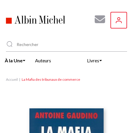
Aller
au
contenu
principal
À la Une
Auteurs
Livres
Accueil
La Mafia des tribunaux de commerce