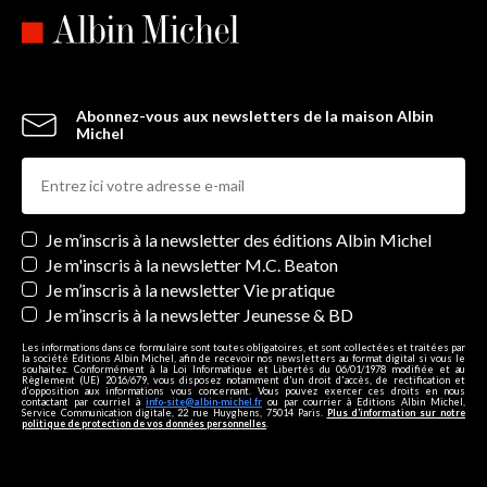
Abonnez-vous aux newsletters de la maison Albin
Michel
Newsletters
Je m’inscris à la newsletter des éditions Albin Michel
Je m'inscris à la newsletter M.C. Beaton
Je m’inscris à la newsletter Vie pratique
Je m’inscris à la newsletter Jeunesse & BD
Les informations dans ce formulaire sont toutes obligatoires, et sont collectées et traitées par
la société Editions Albin Michel, afin de recevoir nos newsletters au format digital si vous le
souhaitez. Conformément à la Loi Informatique et Libertés du 06/01/1978 modifiée et au
Règlement (UE) 2016/679, vous disposez notamment d'un droit d'accès, de rectification et
d’opposition aux informations vous concernant. Vous pouvez exercer ces droits en nous
contactant par courriel à
info-site@albin-michel.fr
ou par courrier à Editions Albin Michel,
Service Communication digitale, 22 rue Huyghens, 75014 Paris.
Plus d’information sur notre
politique de protection de vos données personnelles
.