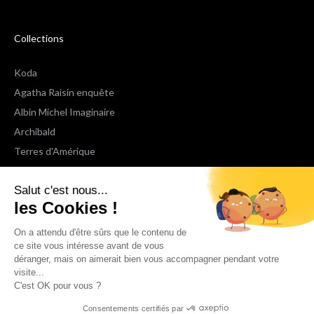
Collections
Koda
Agatha Raisin enquête
Albin Michel Imaginaire
Archibald
Terres d'Amérique
Espaces Libres Poche
Salut c'est nous...
NOX
les Cookies !
Wiz
Voir toutes les collections
On a attendu d'être sûrs que le contenu de
ce site vous intéresse avant de vous
déranger, mais on aimerait bien vous accompagner pendant votre
Nous suivre
visite...
C'est OK pour vous ?
Consentements certifiés par