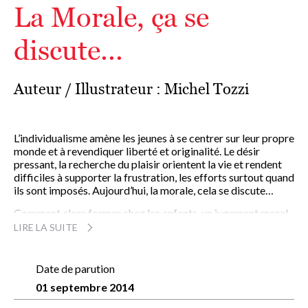
La Morale, ça se
discute...
Auteur / Illustrateur :
Michel Tozzi
L’individualisme amène les jeunes à se centrer sur leur propre
monde et à revendiquer liberté et originalité. Le désir
pressant, la recherche du plaisir orientent la vie et rendent
difficiles à supporter la frustration, les efforts surtout quand
ils sont imposés. Aujourd’hui, la morale, cela se discute…
Comment alors former chez les enfants, un jugement moral
qui peut éclairer leur conduite dans un monde complexe, et
LIRE LA SUITE
rendre la vie possible, voire harmonieuse, avec les autres,
avec soi-même, avec la nature ? La morale, cela se construit.
Tel est le défi.
Date de parution
01 septembre 2014
Cet ouvrage pour les enfants de 8 à 12 ans ne se veut pas
moralisateur mais les sensibilise à des principes de morale,