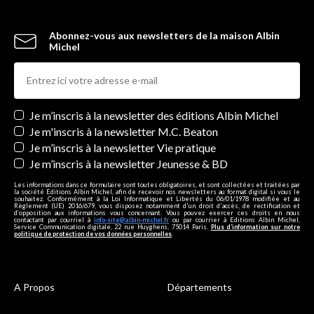
Abonnez-vous aux newsletters de la maison Albin
Michel
Newsletters
Je m’inscris à la newsletter des éditions Albin Michel
Je m'inscris à la newsletter M.C. Beaton
Je m’inscris à la newsletter Vie pratique
Je m’inscris à la newsletter Jeunesse & BD
Les informations dans ce formulaire sont toutes obligatoires, et sont collectées et traitées par
la société Editions Albin Michel, afin de recevoir nos newsletters au format digital si vous le
souhaitez. Conformément à la Loi Informatique et Libertés du 06/01/1978 modifiée et au
Règlement (UE) 2016/679, vous disposez notamment d'un droit d'accès, de rectification et
d’opposition aux informations vous concernant. Vous pouvez exercer ces droits en nous
contactant par courriel à
info-site@albin-michel.fr
ou par courrier à Editions Albin Michel,
Service Communication digitale, 22 rue Huyghens, 75014 Paris.
Plus d’information sur notre
politique de protection de vos données personnelles
.
A Propos
Départements