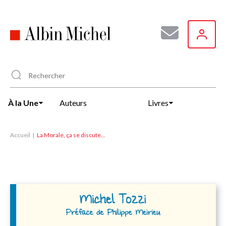
Aller
au
contenu
principal
À la Une
Auteurs
Livres
Accueil
La Morale, ça se discute...