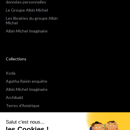
données personnelles
Le Groupe Albin Michel
Les librairies du groupe Albin
Michel
Albin Michel Imaginaire
Collections
Koda
Agatha Raisin enquête
Albin Michel Imaginaire
Archibald
Terres d'Amérique
Espaces Libres Poche
Salut c'est nous...
NOX
les Cookies !
Wiz