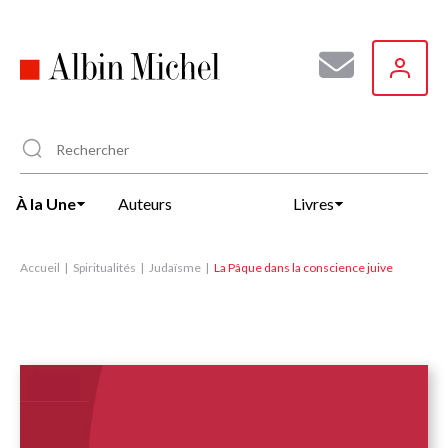
Aller
au
contenu
principal
À la Une
Auteurs
Livres
Accueil
Spiritualités
Judaïsme
La Pâque dans la conscience juive