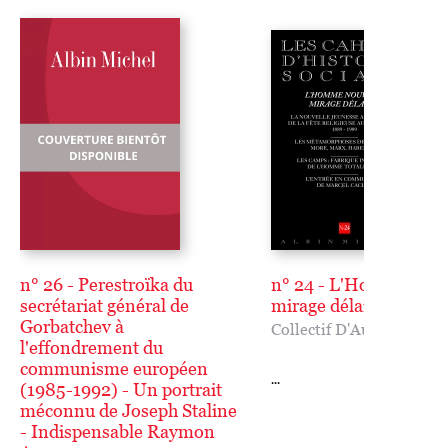
n° 26 - Perestroïka du
n° 24 - L'Homme nou
secrétariat général de
mirage délaissé
Gorbatchev à
Collectif D'Auteurs
l'effondrement du
communisme européen
...
(1985-1992) - Un portrait
méconnu de Joseph Staline
- Indispensable Raymon