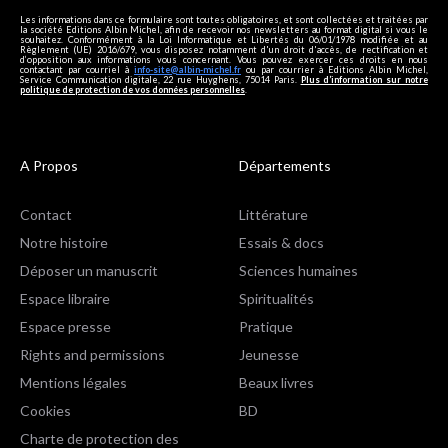
Les informations dans ce formulaire sont toutes obligatoires, et sont collectées et traitées par
la société Editions Albin Michel, afin de recevoir nos newsletters au format digital si vous le
souhaitez. Conformément à la Loi Informatique et Libertés du 06/01/1978 modifiée et au
Règlement (UE) 2016/679, vous disposez notamment d'un droit d'accès, de rectification et
d’opposition aux informations vous concernant. Vous pouvez exercer ces droits en nous
contactant par courriel à
info-site@albin-michel.fr
ou par courrier à Editions Albin Michel,
Service Communication digitale, 22 rue Huyghens, 75014 Paris.
Plus d’information sur notre
politique de protection de vos données personnelles
.
A Propos
Départements
Contact
Littérature
Notre histoire
Essais & docs
Déposer un manuscrit
Sciences humaines
Espace libraire
Spiritualités
Espace presse
Pratique
Rights and permissions
Jeunesse
Mentions légales
Beaux livres
Cookies
BD
Charte de protection des