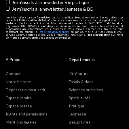
Je m’inscris à la newsletter Vie pratique
Je m’inscris à la newsletter Jeunesse & BD
Les informations dans ce formulaire sont toutes obligatoires, et sont collectées et traitées par
la société Editions Albin Michel, afin de recevoir nos newsletters au format digital si vous le
souhaitez. Conformément à la Loi Informatique et Libertés du 06/01/1978 modifiée et au
Règlement (UE) 2016/679, vous disposez notamment d'un droit d'accès, de rectification et
d’opposition aux informations vous concernant. Vous pouvez exercer ces droits en nous
contactant par courriel à
info-site@albin-michel.fr
ou par courrier à Editions Albin Michel,
Service Communication digitale, 22 rue Huyghens, 75014 Paris.
Plus d’information sur notre
politique de protection de vos données personnelles
.
A Propos
Départements
Contact
Littérature
Notre histoire
Essais & docs
Déposer un manuscrit
Sciences humaines
Espace libraire
Spiritualités
Espace presse
Pratique
Rights and permissions
Jeunesse
Mentions légales
Beaux livres