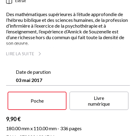
Extrait
Des mathématiques supérieures à l’étude approfondie de
l’hébreu biblique et des sciences humaines, de la profession
d’infirmière à l’exercice de la psychothérapie et à
l’enseignement, l’expérience d’Annick de Souzenelle est
d’une richesse hors du commun qui fait toute la densité de
son œuvre.
Partant de cette expérience et des questions cruciales dont
LIRE LA SUITE
dépend le sens de l’existence humaine – l’amour,
l’enfantement, la maladie, le « mal », le corps et la
souffrance, la mort et l’espérance – Jean Mouttapa
interroge ici l’auteur du
Date de parution
Symbolisme du corps humain
.
Passionnant dialogue au cours duquel la foi fervente
03 mai 2017
d’Annick de Souzenelle, orthodoxe puisant aux sources
hébraïques du christianisme, éclaire d’un sens nouveau tous
les domaines de la vie. Ses réponses nous invitent à nous
Livre
mettre à l’écoute de notre corps, « lieu d’accomplissement
Poche
numérique
intérieur », pour y entendre la Parole.
Ces entretiens, réalisés au début des années 1990, n’ont rien
9,90 €
perdu de leur pertinence spirituelle. Jean Mouttapa, éditeur,
180.00 mm x
110.00 mm
- 336 pages
a par la suite publié chez Albin Michel de très nombreux
ouvrages d’Annick de Souzenelle, femme et auteur