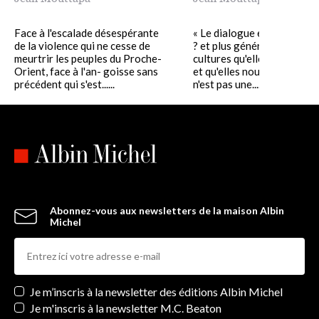
Face à l'escalade désespérante
« Le dialogue entre les rel
de la violence qui ne cesse de
? et plus généralement entr
meurtrir les peuples du Proche-
cultures qu'elles ont enge
Orient, face à l'an- goisse sans
et qu'elles nourrissent enc
précédent qui s'est......
n'est pas une......
Abonnez-vous aux newsletters de la maison Albin
Michel
Newsletters
Je m’inscris à la newsletter des éditions Albin Michel
Je m'inscris à la newsletter M.C. Beaton