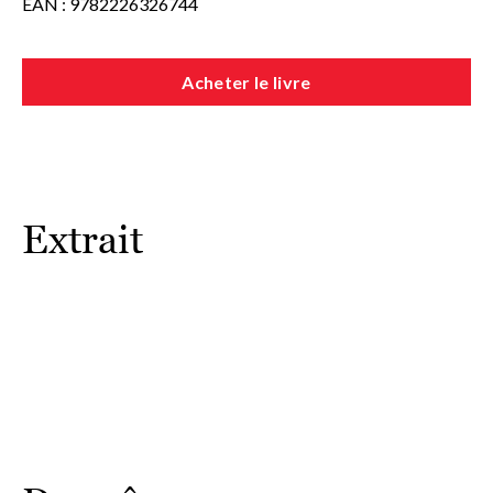
EAN : 9782226326744
d’exception.
Acheter le livre
Extrait