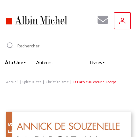
Aller
au
contenu
principal
À la Une
Auteurs
Livres
Accueil
Spiritualités
Christianisme
La Parole au cœur du corps