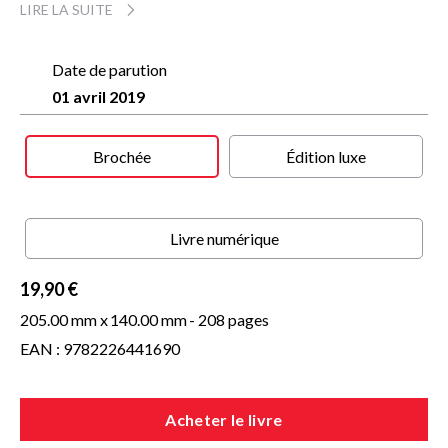
LIRE LA SUITE
Quand deux jeunes de banlieue décident de sauver une
ancienne héroïne de la Résistance… Un roman haletant,
jubilatoire, avec un éclat de rire à chaque page et toute
l’émotion du monde.
Date de parution
01 avril 2019
Brochée
Édition luxe
Livre numérique
19,90 €
205.00 mm x
140.00 mm
- 208 pages
EAN : 9782226441690
Acheter le livre