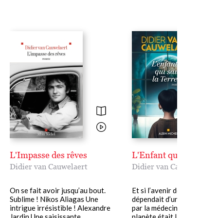
L'Impasse des rêves
L'Enfant qui sauva la 
Didier van Cauwelaert
Didier van Cauwelaert
On se fait avoir jusqu’au bout.
Et si l’avenir de l’humanité
Sublime ! Nikos Aliagas Une
dépendait d’un enfant co
intrigue irrésistible ! Alexandre
par la médecine ? Et si sauv
Jardin Une saisissante
planète était la clé de sa