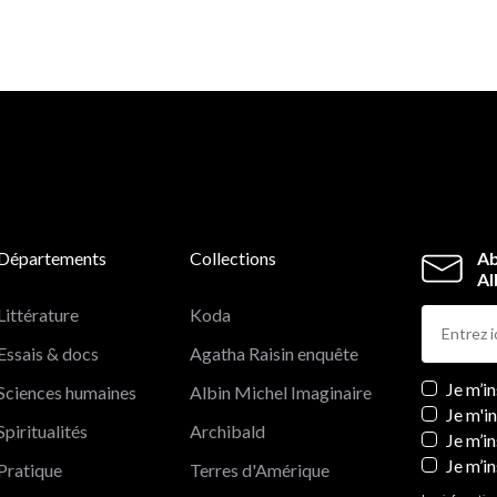
des concepts prédéfinis (le clan, la tribu, la parenté, et
mais qu'il accepte de lire les sociétés comme travers
par des événements.
Ainsi, l'ethno-anthroplologie, refusant de s'enfermer 
un empirisme aveugle, peut se donner les moyens
comprendre le sens, la pluralité et la diversité des mo
humains.
Départements
Collections
Ab
Al
Littérature
Koda
Essais & docs
Agatha Raisin enquête
Newslett
Je m’i
Sciences humaines
Albin Michel Imaginaire
Je m'i
Spiritualités
Archibald
Je m’in
Je m’i
Pratique
Terres d'Amérique