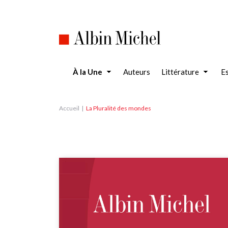
Aller
au
contenu
principal
À la Une
Auteurs
Littérature
Es
Accueil
La Pluralité des mondes