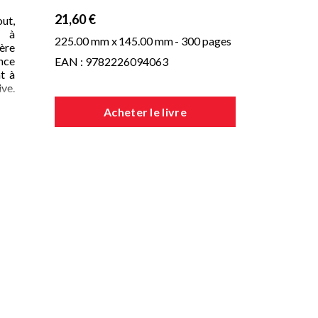
21,60 €
ut,
s à
225.00 mm x
145.00 mm
- 300 pages
'ère
ence
EAN : 9782226094063
t à
ive.
dans
Acheter le livre
dans
n à
gan
,
ulu
ine
 des
 et
pre
lon
s de
étés
une
t en
 par