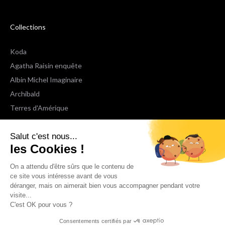
Collections
Koda
Agatha Raisin enquête
Albin Michel Imaginaire
Archibald
Terres d'Amérique
Espaces Libres Poche
Salut c'est nous...
NOX
les Cookies !
Wiz
Voir toutes les collections
On a attendu d'être sûrs que le contenu de
ce site vous intéresse avant de vous
déranger, mais on aimerait bien vous accompagner pendant votre
Nous suivre
visite...
C'est OK pour vous ?
Consentements certifiés par