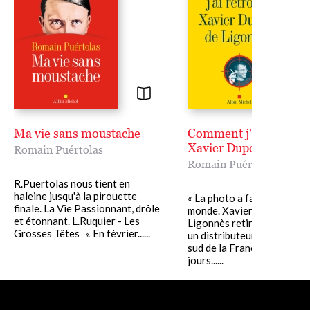
Ma vie sans moustache
Comment j'ai retrouv
Xavier Dupont de Lig
Romain Puértolas
Romain Puértolas
R.Puertolas nous tient en
haleine jusqu'à la pirouette
« La photo a fait le tour du
finale. La Vie Passionnant, drôle
monde. Xavier Dupont de
et étonnant. L.Ruquier - Les
Ligonnès retirant trente e
Grosses Têtes « En février......
un distributeur automatiqu
sud de la France quelques
jours......