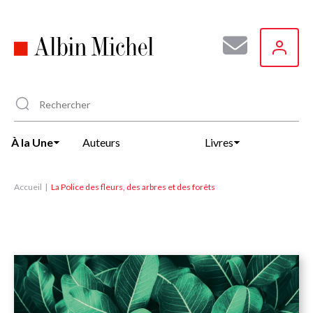
Aller
au
contenu
principal
À la Une
Auteurs
Livres
Accueil
La Police des fleurs, des arbres et des forêts