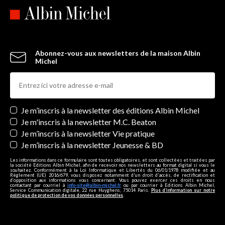
Abonnez-vous aux newsletters de la maison Albin
Michel
Newsletters
Je m’inscris à la newsletter des éditions Albin Michel
Je m'inscris à la newsletter M.C. Beaton
Je m’inscris à la newsletter Vie pratique
Je m’inscris à la newsletter Jeunesse & BD
Les informations dans ce formulaire sont toutes obligatoires, et sont collectées et traitées par
la société Editions Albin Michel, afin de recevoir nos newsletters au format digital si vous le
souhaitez. Conformément à la Loi Informatique et Libertés du 06/01/1978 modifiée et au
Règlement (UE) 2016/679, vous disposez notamment d'un droit d'accès, de rectification et
d’opposition aux informations vous concernant. Vous pouvez exercer ces droits en nous
contactant par courriel à
info-site@albin-michel.fr
ou par courrier à Editions Albin Michel,
Service Communication digitale, 22 rue Huyghens, 75014 Paris.
Plus d’information sur notre
politique de protection de vos données personnelles
.