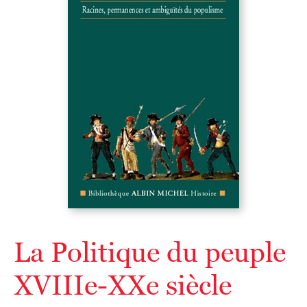
La Politique du peuple
XVIIIe-XXe siècle