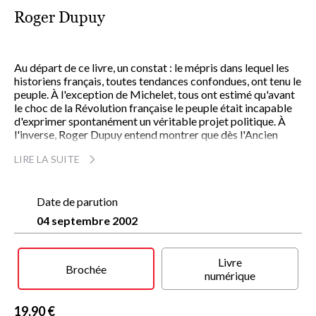
Roger Dupuy
Au départ de ce livre, un constat : le mépris dans lequel les
historiens français, toutes tendances confondues, ont tenu le
peuple. À l'exception de Michelet, tous ont estimé qu'avant
le choc de la Révolution française le peuple était incapable
d'exprimer spontanément un véritable projet politique. À
l'inverse, Roger Dupuy entend montrer que dès l'Ancien
Régime une « politique du peuple » existait bel et bien :
LIRE LA SUITE
juxtaposant conservatisme et égalitarisme, elle déterminait
le comportement de 80 % de la population du royaume.
C'est pourquoi, paradoxalement, sans-culottes et paysans
vendéens traduisent les deux versants contradictoires d'une
Date de parution
même politique populaire que l'on voit resurgir en 1830, en
04 septembre 2002
1848 et en 1870.
En effet, avec la consolidation du régime républicain jaillit
épisodiquement une contestation dite populiste, qui prétend
Livre
vouloir imposer la voix véritable du peuple et un régime fort
Brochée
numérique
contre un parlementarisme corrompu et impuissant. Le
général Boulanger, les Ligues de la Belle Époque et de
l'entre-deux-guerres, le poujadisme et, aujourd'hui, le Front
19,90 €