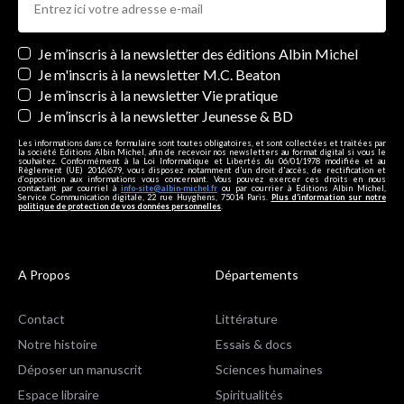
Newsletters
Je m’inscris à la newsletter des éditions Albin Michel
Je m'inscris à la newsletter M.C. Beaton
Je m’inscris à la newsletter Vie pratique
Je m’inscris à la newsletter Jeunesse & BD
Les informations dans ce formulaire sont toutes obligatoires, et sont collectées et traitées par
la société Editions Albin Michel, afin de recevoir nos newsletters au format digital si vous le
souhaitez. Conformément à la Loi Informatique et Libertés du 06/01/1978 modifiée et au
Règlement (UE) 2016/679, vous disposez notamment d'un droit d'accès, de rectification et
d’opposition aux informations vous concernant. Vous pouvez exercer ces droits en nous
contactant par courriel à
info-site@albin-michel.fr
ou par courrier à Editions Albin Michel,
Service Communication digitale, 22 rue Huyghens, 75014 Paris.
Plus d’information sur notre
politique de protection de vos données personnelles
.
A Propos
Départements
Contact
Littérature
Notre histoire
Essais & docs
Déposer un manuscrit
Sciences humaines
Espace libraire
Spiritualités