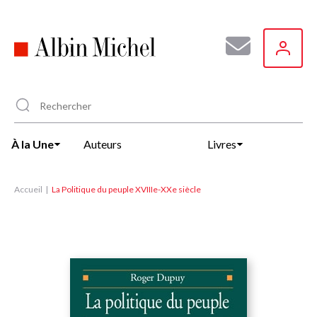
Aller
au
contenu
principal
À la Une
Auteurs
Livres
Accueil
La Politique du peuple XVIIIe-XXe siècle