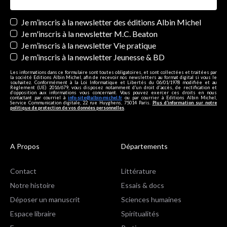
Newsletters
Je m’inscris à la newsletter des éditions Albin Michel
Je m'inscris à la newsletter M.C. Beaton
Je m’inscris à la newsletter Vie pratique
Je m’inscris à la newsletter Jeunesse & BD
Les informations dans ce formulaire sont toutes obligatoires, et sont collectées et traitées par
la société Editions Albin Michel, afin de recevoir nos newsletters au format digital si vous le
souhaitez. Conformément à la Loi Informatique et Libertés du 06/01/1978 modifiée et au
Règlement (UE) 2016/679, vous disposez notamment d'un droit d'accès, de rectification et
d’opposition aux informations vous concernant. Vous pouvez exercer ces droits en nous
contactant par courriel à
info-site@albin-michel.fr
ou par courrier à Editions Albin Michel,
Service Communication digitale, 22 rue Huyghens, 75014 Paris.
Plus d’information sur notre
politique de protection de vos données personnelles
.
A Propos
Départements
Contact
Littérature
Notre histoire
Essais & docs
Déposer un manuscrit
Sciences humaines
Espace libraire
Spiritualités