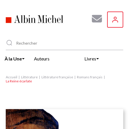
Aller
au
contenu
principal
À la Une
Auteurs
Livres
Accueil
Littérature
Littérature française
Romans français
La Reine écarlate