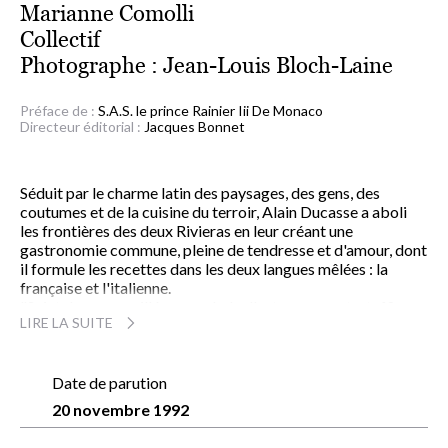
Marianne Comolli
Collectif
Photographe :
Jean-Louis Bloch-Laine
Préface de :
S.A.S. le prince Rainier Iii De Monaco
Directeur éditorial :
Jacques Bonnet
Séduit par le charme latin des paysages, des gens, des
coutumes et de la cuisine du terroir, Alain Ducasse a aboli
les frontières des deux Rivieras en leur créant une
gastronomie commune, pleine de tendresse et d'amour, dont
il formule les recettes dans les deux langues mêlées : la
française et l'italienne.
"Saint-Jacques grillées en salade d'automne aux tartuffi
LIRE LA SUITE
d'Alba et copeaux de parmesan" ; "Légumes des Jardins de
Provence à l'huile del mulino al di là dell'acqua, petits farcis
au coulis de tomate et focaccia" ; "Porchetta farcie façon
Riviera" ; "Canetons mi-sauvages aux épices en dolce-forte"
Date de parution
; "Fraises des bois au jus de fraise tiède, sorbet
20 novembre 1992
mascarpone"...
Telle est aujourd'hui la cuisine du
Louis XV
à Monte-Carlo, ne