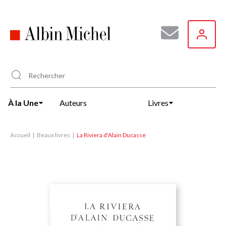
Aller
au
contenu
principal
À la Une
Auteurs
Livres
Accueil
Beaux livres
La Riviera d'Alain Ducasse