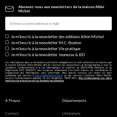
Abonnez-vous aux newsletters de la maison Albin
Michel
Newsletters
Je m’inscris à la newsletter des éditions Albin Michel
Je m'inscris à la newsletter M.C. Beaton
Je m’inscris à la newsletter Vie pratique
Je m’inscris à la newsletter Jeunesse & BD
Les informations dans ce formulaire sont toutes obligatoires, et sont collectées et traitées par
la société Editions Albin Michel, afin de recevoir nos newsletters au format digital si vous le
souhaitez. Conformément à la Loi Informatique et Libertés du 06/01/1978 modifiée et au
Règlement (UE) 2016/679, vous disposez notamment d'un droit d'accès, de rectification et
d’opposition aux informations vous concernant. Vous pouvez exercer ces droits en nous
contactant par courriel à
info-site@albin-michel.fr
ou par courrier à Editions Albin Michel,
Service Communication digitale, 22 rue Huyghens, 75014 Paris.
Plus d’information sur notre
politique de protection de vos données personnelles
.
A Propos
Départements
Contact
Littérature