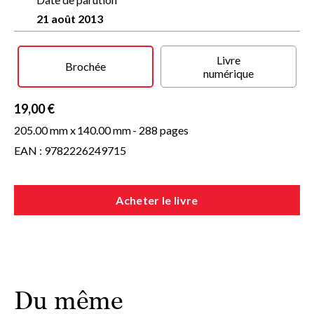
La Transcendante
est l’émouvant parcours d’une rédemption
21 août 2013
par la littérature. On y retrouve l’univers poétique et
envoûtant de l’auteur de
La Nuit n’éclaire pas tout
, prix Cazes-
Lipp 2011.
Livre
Brochée
numérique
19,00 €
205.00 mm x
140.00 mm
- 288 pages
EAN : 9782226249715
Acheter le livre
Du même