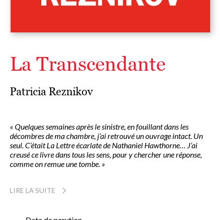
La Transcendante
Patricia Reznikov
« Quelques semaines après le sinistre, en fouillant dans les
décombres de ma chambre, j’ai retrouvé un ouvrage intact. Un
seul. C’était La Lettre écarlate de Nathaniel Hawthorne… J’ai
creusé ce livre dans tous les sens, pour y chercher une réponse,
comme on remue une tombe. »
Pour tenter de renaître, Pauline part à Boston, en Nouvelle-
LIRE LA SUITE
Angleterre. Des rencontres étonnantes et baroques – un
libraire-cyclope, un homme-oiseau, un professeur fantasque
– la mènent sur les traces du grand écrivain romantique. Ode
au rêve américain, celui de Hawthorne, Thoreau et Melville,
Date de parution