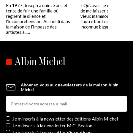
En 1977, Joseph a quinze ans et
« Qu'avais-je d'autre à fair
tente de fuir une famille où
de me laisser entraîner co
règnent le silence et
vieux mammouth empaillé 
l’incompréhension. Accueilli dans
l'autre bout de l'Europe pa
la maison de l’Impasse des
inconnue bizarre et......
artistes à......
Abonnez-vous aux newsletters de la maison Albin
Michel
Newsletters
Je m’inscris à la newsletter des éditions Albin Michel
Je m'inscris à la newsletter M.C. Beaton
Je m’inscris à la newsletter Vie pratique