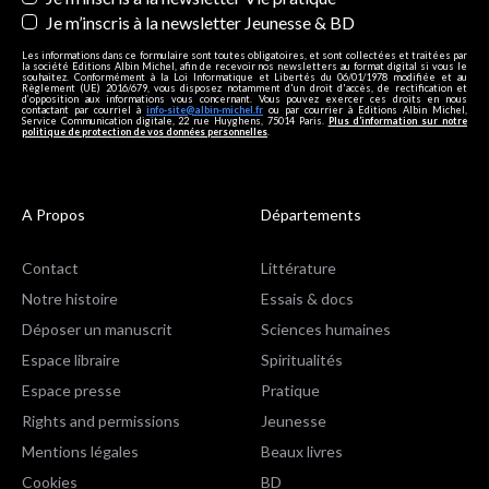
Je m’inscris à la newsletter Jeunesse & BD
Les informations dans ce formulaire sont toutes obligatoires, et sont collectées et traitées par
la société Editions Albin Michel, afin de recevoir nos newsletters au format digital si vous le
souhaitez. Conformément à la Loi Informatique et Libertés du 06/01/1978 modifiée et au
Règlement (UE) 2016/679, vous disposez notamment d'un droit d'accès, de rectification et
d’opposition aux informations vous concernant. Vous pouvez exercer ces droits en nous
contactant par courriel à
info-site@albin-michel.fr
ou par courrier à Editions Albin Michel,
Service Communication digitale, 22 rue Huyghens, 75014 Paris.
Plus d’information sur notre
politique de protection de vos données personnelles
.
A Propos
Départements
Contact
Littérature
Notre histoire
Essais & docs
Déposer un manuscrit
Sciences humaines
Espace libraire
Spiritualités
Espace presse
Pratique
Rights and permissions
Jeunesse
Mentions légales
Beaux livres
Cookies
BD