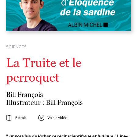
SCIENCES
La Truite et le
perroquet
Bill François
Illustrateur :
Bill François
Extrait
Voir la vidéo
"
Impossible de lâcher ce récit scientifique et ludique."
Lire-