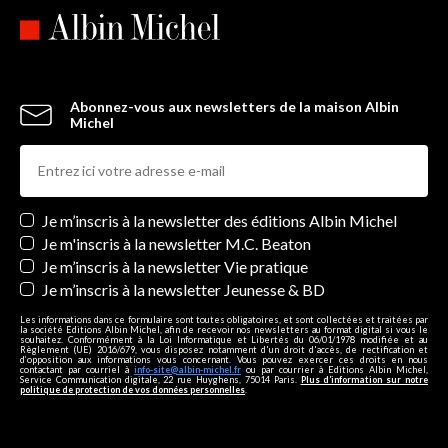
Abonnez-vous aux newsletters de la maison Albin
Michel
Newsletters
Je m’inscris à la newsletter des éditions Albin Michel
Je m'inscris à la newsletter M.C. Beaton
Je m’inscris à la newsletter Vie pratique
Je m’inscris à la newsletter Jeunesse & BD
Les informations dans ce formulaire sont toutes obligatoires, et sont collectées et traitées par
la société Editions Albin Michel, afin de recevoir nos newsletters au format digital si vous le
souhaitez. Conformément à la Loi Informatique et Libertés du 06/01/1978 modifiée et au
Règlement (UE) 2016/679, vous disposez notamment d'un droit d'accès, de rectification et
d’opposition aux informations vous concernant. Vous pouvez exercer ces droits en nous
contactant par courriel à
info-site@albin-michel.fr
ou par courrier à Editions Albin Michel,
Service Communication digitale, 22 rue Huyghens, 75014 Paris.
Plus d’information sur notre
politique de protection de vos données personnelles
.