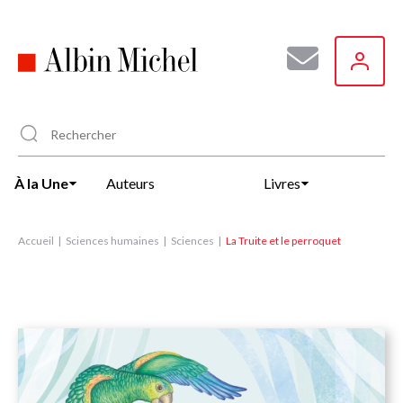
Aller
au
contenu
principal
À la Une
Auteurs
Livres
Accueil
Sciences humaines
Sciences
La Truite et le perroquet