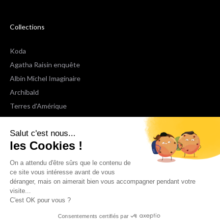
Collections
Koda
Agatha Raisin enquête
Albin Michel Imaginaire
Archibald
Terres d'Amérique
Espaces Libres Poche
Salut c'est nous...
NOX
les Cookies !
Wiz
Voir toutes les collections
On a attendu d'être sûrs que le contenu de
ce site vous intéresse avant de vous
déranger, mais on aimerait bien vous accompagner pendant votre
Nous suivre
visite...
C'est OK pour vous ?
Consentements certifiés par