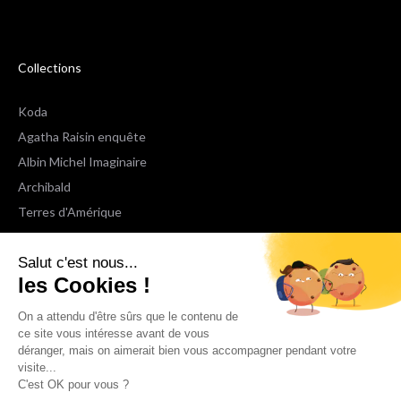
Collections
Koda
Agatha Raisin enquête
Albin Michel Imaginaire
Archibald
Terres d'Amérique
Espaces Libres Poche
Salut c'est nous...
NOX
les Cookies !
Wiz
Voir toutes les collections
On a attendu d'être sûrs que le contenu de
ce site vous intéresse avant de vous
déranger, mais on aimerait bien vous accompagner pendant votre
Nous suivre
visite...
C'est OK pour vous ?