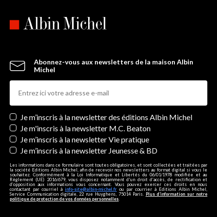
Abonnez-vous aux newsletters de la maison Albin
Michel
Newsletters
Je m’inscris à la newsletter des éditions Albin Michel
Je m'inscris à la newsletter M.C. Beaton
Je m’inscris à la newsletter Vie pratique
Je m’inscris à la newsletter Jeunesse & BD
Les informations dans ce formulaire sont toutes obligatoires, et sont collectées et traitées par
la société Editions Albin Michel, afin de recevoir nos newsletters au format digital si vous le
souhaitez. Conformément à la Loi Informatique et Libertés du 06/01/1978 modifiée et au
Règlement (UE) 2016/679, vous disposez notamment d'un droit d'accès, de rectification et
d’opposition aux informations vous concernant. Vous pouvez exercer ces droits en nous
contactant par courriel à
info-site@albin-michel.fr
ou par courrier à Editions Albin Michel,
Service Communication digitale, 22 rue Huyghens, 75014 Paris.
Plus d’information sur notre
politique de protection de vos données personnelles
.