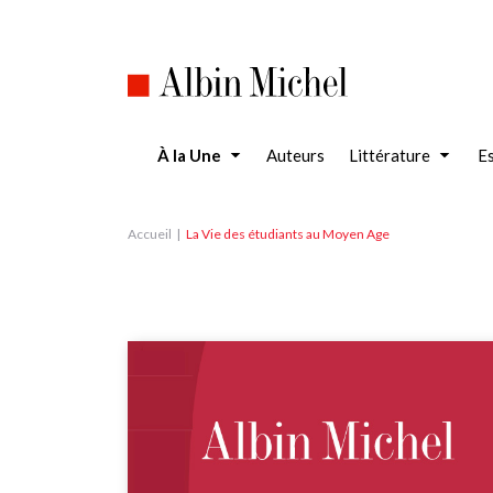
Aller
au
contenu
principal
À la Une
Auteurs
Littérature
Es
Accueil
La Vie des étudiants au Moyen Age