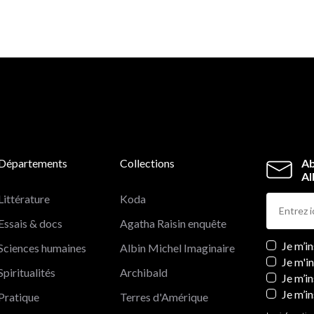
Départements
Collections
Ab
Al
Littérature
Koda
Essais & docs
Agatha Raisin enquête
Newslett
Je m’i
Sciences humaines
Albin Michel Imaginaire
Je m'i
Spiritualités
Archibald
Je m’in
Je m’i
Pratique
Terres d'Amérique