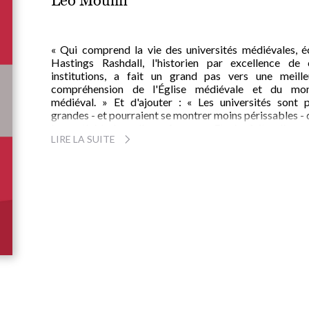
Léo Moulin
« Qui comprend la vie des universités médiévales, éc
Hastings Rashdall, l'historien par excellence de 
institutions, a fait un grand pas vers une meille
compréhension de l'Église médiévale et du mo
médiéval. » Et d'ajouter : « Les universités sont p
grandes - et pourraient se montrer moins périssables -
les cathédrales elles-mêmes. » Et de fait, elles s
LIRE LA SUITE
aujourd'hui moins désertées.
L'université est le facteur le plus important de la 
intellectuelle médiévale. Les penseurs les plus audac
de cette époque de fer, de feu et de foi, les esprits les 
libres et les plus créatifs y ont été formés, pendant 
siècles au moins.