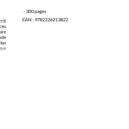
- 300 pages
EAN : 9782226213822
rit
ces
ure
nde
lus
 que
ont
vie
ieux
plus
deux