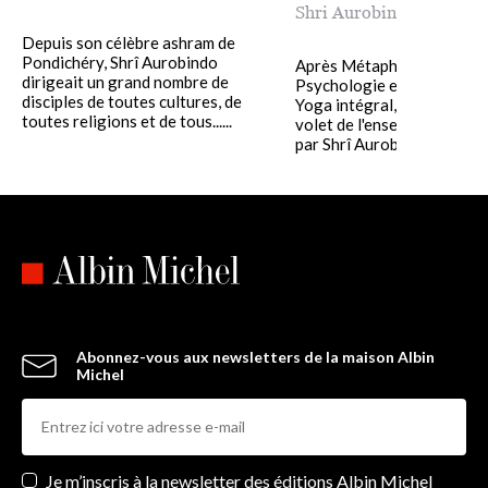
Shri Aurobindo
Depuis son célèbre ashram de
Pondichéry, Shrî Aurobindo
Après Métaphysique et
dirigeait un grand nombre de
Psychologie et La Pratiqu
disciples de toutes cultures, de
Yoga intégral, voici le troi
toutes religions et de tous......
volet de l'enseignement d
par Shrî Aurobindo à ses.....
Abonnez-vous aux newsletters de la maison Albin
Michel
Newsletters
Je m’inscris à la newsletter des éditions Albin Michel