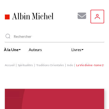
Aller
au
contenu
principal
À la Une
Auteurs
Livres
Accueil
Spiritualités
Traditions Orientales
Inde
La Vie divine - tome 2