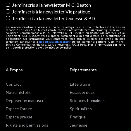
Je m'inscris à la newsletter M.C. Beaton
Je m’inscris à la newsletter Vie pratique
Je m’inscris à la newsletter Jeunesse & BD
Les informations dans ce formulaire sont toutes obligatoires, et sont collectées et traitées par
la société Editions Albin Michel, afin de recevoir nos newsletters au format digital si vous le
souhaitez. Conformément à la Loi Informatique et Libertés du 06/01/1978 modifiée et au
Règlement (UE) 2016/679, vous disposez notamment d'un droit d'accès, de rectification et
d’opposition aux informations vous concernant. Vous pouvez exercer ces droits en nous
contactant par courriel à
info-site@albin-michel.fr
ou par courrier à Editions Albin Michel,
Service Communication digitale, 22 rue Huyghens, 75014 Paris.
Plus d’information sur notre
politique de protection de vos données personnelles
.
A Propos
Départements
Contact
Littérature
Notre histoire
Essais & docs
Déposer un manuscrit
Sciences humaines
Espace libraire
Spiritualités
Espace presse
Pratique
Rights and permissions
Jeunesse