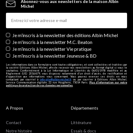
Abonnez-vous aux newsletters de la maison Albin
Michel
Newsletters
Je m’inscris à la newsletter des éditions Albin Michel
Je m'inscris à la newsletter M.C. Beaton
Je m’inscris à la newsletter Vie pratique
Je m’inscris à la newsletter Jeunesse & BD
Les informations dans ce formulaire sont toutes obligatoires, et sont collectées et traitées par
la société Editions Albin Michel, afin de recevoir nos newsletters au format digital si vous le
souhaitez. Conformément à la Loi Informatique et Libertés du 06/01/1978 modifiée et au
Règlement (UE) 2016/679, vous disposez notamment d'un droit d'accès, de rectification et
d’opposition aux informations vous concernant. Vous pouvez exercer ces droits en nous
contactant par courriel à
info-site@albin-michel.fr
ou par courrier à Editions Albin Michel,
Service Communication digitale, 22 rue Huyghens, 75014 Paris.
Plus d’information sur notre
politique de protection de vos données personnelles
.
A Propos
Départements
Contact
Littérature
Notre histoire
Essais & docs