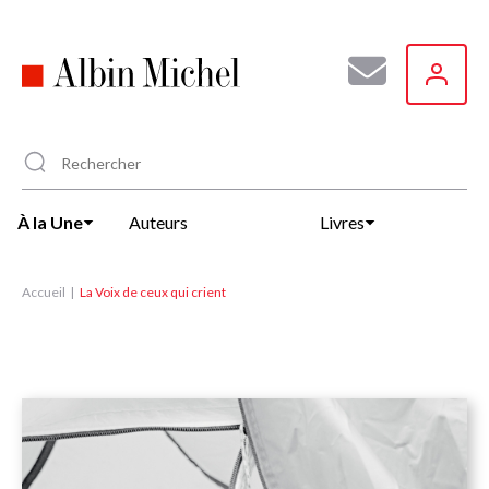
Aller
au
contenu
principal
À la Une
Auteurs
Livres
Accueil
La Voix de ceux qui crient