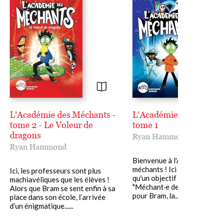
L'Académie des Méchants -
L'Académie des mécha
tome 2 - Le Voleur de
tome 1
dragons
Ryan Hammond
Ryan Hammond
Bienvenue à l'Académie de
méchants ! Ici les élèves n'
Ici, les professeurs sont plus
qu'un objectif : gagner le t
machiavéliques que les élèves !
"Méchant·e de la semaine".
Alors que Bram se sent enfin à sa
pour Bram, la......
place dans son école, l’arrivée
d’un énigmatique......