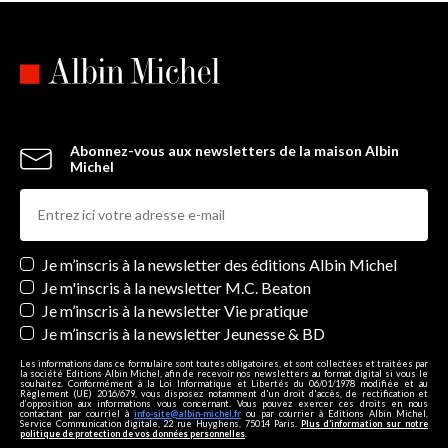
Abonnez-vous aux newsletters de la maison Albin
Michel
Newsletters
Je m’inscris à la newsletter des éditions Albin Michel
Je m'inscris à la newsletter M.C. Beaton
Je m’inscris à la newsletter Vie pratique
Je m’inscris à la newsletter Jeunesse & BD
Les informations dans ce formulaire sont toutes obligatoires, et sont collectées et traitées par
la société Editions Albin Michel, afin de recevoir nos newsletters au format digital si vous le
souhaitez. Conformément à la Loi Informatique et Libertés du 06/01/1978 modifiée et au
Règlement (UE) 2016/679, vous disposez notamment d'un droit d'accès, de rectification et
d’opposition aux informations vous concernant. Vous pouvez exercer ces droits en nous
contactant par courriel à
info-site@albin-michel.fr
ou par courrier à Editions Albin Michel,
Service Communication digitale, 22 rue Huyghens, 75014 Paris.
Plus d’information sur notre
politique de protection de vos données personnelles
.