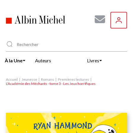
Aller
au
contenu
principal
À la Une
Auteurs
Livres
Accueil
Jeunesse
Romans
Premières lectures
L'Académie des Méchants - tome 3 - Les Jeux horrifiques