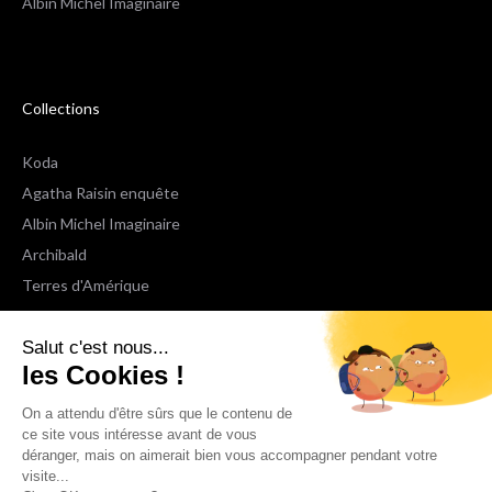
Albin Michel Imaginaire
Collections
Koda
Agatha Raisin enquête
Albin Michel Imaginaire
Archibald
Terres d'Amérique
Espaces Libres Poche
Salut c'est nous...
NOX
les Cookies !
Wiz
Voir toutes les collections
On a attendu d'être sûrs que le contenu de
ce site vous intéresse avant de vous
déranger, mais on aimerait bien vous accompagner pendant votre
Nous suivre
visite...