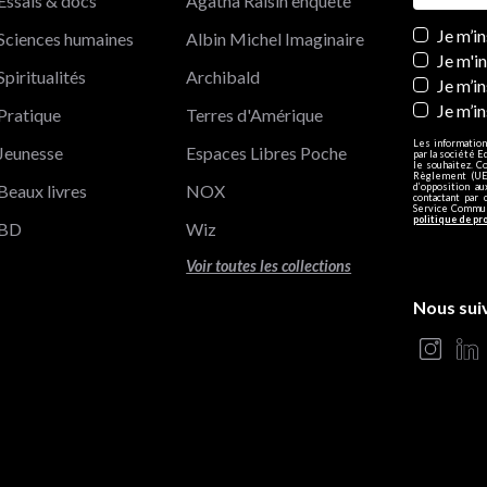
Essais & docs
Agatha Raisin enquête
Newslett
Je m’i
Sciences humaines
Albin Michel Imaginaire
Je m'i
Spiritualités
Archibald
Je m’in
Je m’i
Pratique
Terres d'Amérique
Les information
Jeunesse
Espaces Libres Poche
par la société E
le souhaitez. C
Règlement (UE)
Beaux livres
NOX
d’opposition a
contactant par 
Service Communi
politique de pr
BD
Wiz
Voir toutes les collections
Nous sui
s Options
ètres de confidentialité, en garantissant la conformité avec le