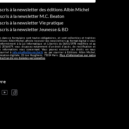
ers
nscris à la newsletter des éditions Albin Michel
nscris à la newsletter M.C. Beaton
scris à la newsletter Vie pratique
nscris à la newsletter Jeunesse & BD
s dans ce formulaire sont toutes obligatoires, et sont collectées et traitées
ditions Albin Michel, afin de recevoir nos newsletters au format digital si vous
onformément à la Loi Informatique et Libertés du 06/01/1978 modifiée et au
 2016/679, vous disposez notamment d'un droit d'accès, de rectification et
ux informations vous concernant. Vous pouvez exercer ces droits en nous
courriel à
info-site@albin-michel.fr
ou par courrier à Editions Albin Michel,
cation digitale, 22 rue Huyghens, 75014 Paris.
Plus d’information sur notre
otection de vos données personnelles
.
vre
s réglementations. Personnalisez vos préférences pour contrôler