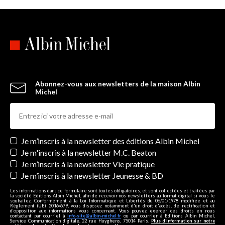
Abonnez-vous aux newsletters de la maison Albin
Michel
Newsletters
Je m’inscris à la newsletter des éditions Albin Michel
Je m'inscris à la newsletter M.C. Beaton
Je m’inscris à la newsletter Vie pratique
Je m’inscris à la newsletter Jeunesse & BD
Les informations dans ce formulaire sont toutes obligatoires, et sont collectées et traitées par
la société Editions Albin Michel, afin de recevoir nos newsletters au format digital si vous le
souhaitez. Conformément à la Loi Informatique et Libertés du 06/01/1978 modifiée et au
Règlement (UE) 2016/679, vous disposez notamment d'un droit d'accès, de rectification et
d’opposition aux informations vous concernant. Vous pouvez exercer ces droits en nous
contactant par courriel à
info-site@albin-michel.fr
ou par courrier à Editions Albin Michel,
Service Communication digitale, 22 rue Huyghens, 75014 Paris.
Plus d’information sur notre