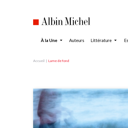
Aller
au
contenu
principal
À la Une
Auteurs
Littérature
Es
Accueil
Lame de fond