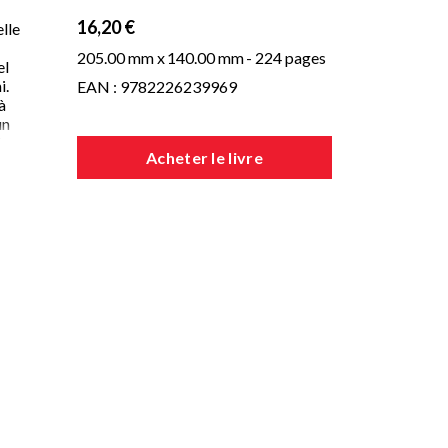
16,20 €
lle
205.00 mm x
140.00 mm
- 224 pages
el
i.
EAN : 9782226239969
à
un
re.
Acheter le livre
 ?
du
tre
.
.