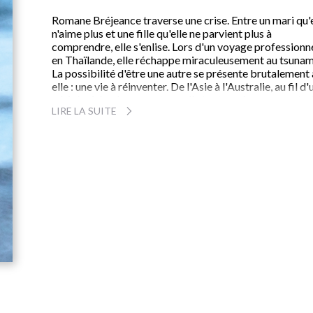
Romane Bréjeance traverse une crise. Entre un mari qu'e
n'aime plus et une fille qu'elle ne parvient plus à
comprendre, elle s'enlise. Lors d'un voyage professionn
en Thaïlande, elle réchappe miraculeusement au tsunam
La possibilité d'être une autre se présente brutalement 
elle : une vie à réinventer. De l'Asie à l'Australie, au fil d'
périple riche de rencontres, elle tentera de se reconstrui
LIRE LA SUITE
Mais quel est le sens d'une existence bâtie sur un leurre
Roman d'une fuite, roman sur le couple et l'effritement 
désir, roman sur le renoncement et la difficulté à connaî
ceux auprès desquels on vit, Cécilia Dutter nous invite à
une traversée du miroir, une bouleversante quête de soi
Lame de fond
a reçu le Prix Oulmont de Littérature 2012