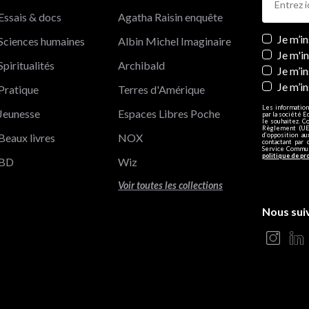
Essais & docs
Agatha Raisin enquête
Newslett
Je m’i
Sciences humaines
Albin Michel Imaginaire
Je m'i
Spiritualités
Archibald
Je m’in
Je m’i
Pratique
Terres d'Amérique
Les information
Jeunesse
Espaces Libres Poche
par la société E
le souhaitez. C
Règlement (UE)
Beaux livres
NOX
d’opposition a
contactant par 
Service Communi
politique de pr
BD
Wiz
Voir toutes les collections
Nous sui
s Options