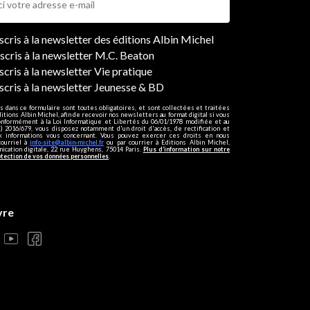
ers
nscris à la newsletter des éditions Albin Michel
nscris à la newsletter M.C. Beaton
scris à la newsletter Vie pratique
nscris à la newsletter Jeunesse & BD
s dans ce formulaire sont toutes obligatoires, et sont collectées et traitées
ditions Albin Michel, afin de recevoir nos newsletters au format digital si vous
onformément à la Loi Informatique et Libertés du 06/01/1978 modifiée et au
 2016/679, vous disposez notamment d'un droit d'accès, de rectification et
ux informations vous concernant. Vous pouvez exercer ces droits en nous
courriel à
info-site@albin-michel.fr
ou par courrier à Editions Albin Michel,
cation digitale, 22 rue Huyghens, 75014 Paris.
Plus d’information sur notre
otection de vos données personnelles
.
vre