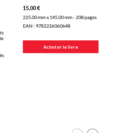
15,00 €
225.00 mm x
145.00 mm
- 208 pages
EAN : 9782226060648
ts
le
Acheter le livre
rès