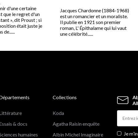
.
nir d'une certaine
Jacques Chardonne (1884-1968)
t que le regret d'un
est un romancier et un moraliste.
tant », dit Proust ; si
Il publie en 1921 son premier
osition était juste je
roman, L' Épithalame qui lui vaut
 de......
une célébrité......
Départements
Collections
Ab
Al
Littérature
Koda
Essais & docs
Agatha Raisin enquête
Newslett
Je m’i
Sciences humaines
Albin Michel Imaginaire