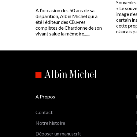
Souvenirs
« Le souve
A l’occasion des 50 ans de sa
image n'es
disparition, Albin Michel qui a
certain ins
été l’éditeur des Œuvres
cette prop
complètes de Chardonne de son
n'aurais pas
vivant salue la mémoire......
A Propos
Contact
Notre histoire
Déposer un manuscrit