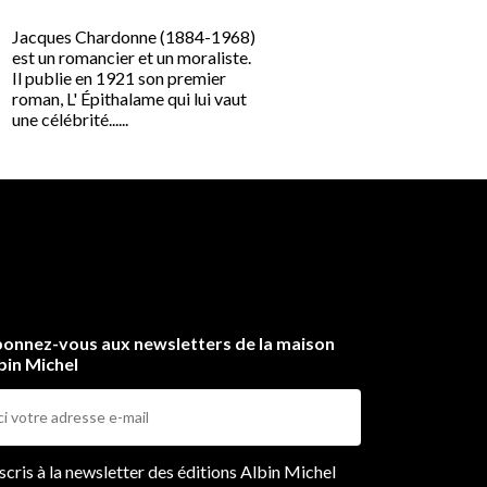
Jacques Chardonne (188
est un romancier et un mor
Jacques Chardonne (1884-1968)
Il publie en 1921 son pre
est un romancier et un moraliste.
roman, L' Épithalame qui l
Il publie en 1921 son premier
une célébrité immédiate....
roman, L' Épithalame qui lui vaut
une célébrité......
onnez-vous aux newsletters de la maison
bin Michel
ers
nscris à la newsletter des éditions Albin Michel