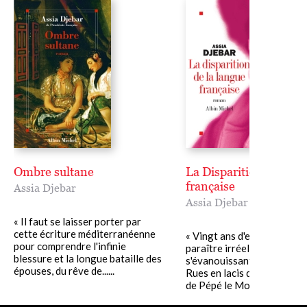
Ombre sultane
La Disparition de la l
française
Assia Djebar
Assia Djebar
« Il faut se laisser porter par
cette écriture méditerranéenne
« Vingt ans d'exil vont-ils l
pour comprendre l'infinie
paraître irréels, coulée so
blessure et la longue bataille des
s'évanouissant derrière lui
épouses, du rêve de......
Rues en lacis de la Casbah 
de Pépé le Moko,......