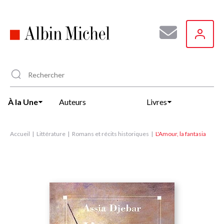
Aller
au
contenu
principal
À la Une
Auteurs
Livres
Accueil
Littérature
Romans et récits historiques
L'Amour, la fantasia