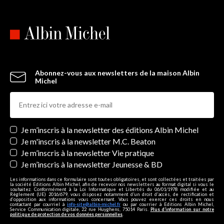
Abonnez-vous aux newsletters de la maison Albin
Michel
Newsletters
Je m’inscris à la newsletter des éditions Albin Michel
Je m'inscris à la newsletter M.C. Beaton
Je m’inscris à la newsletter Vie pratique
Je m’inscris à la newsletter Jeunesse & BD
Les informations dans ce formulaire sont toutes obligatoires, et sont collectées et traitées par
la société Editions Albin Michel, afin de recevoir nos newsletters au format digital si vous le
souhaitez. Conformément à la Loi Informatique et Libertés du 06/01/1978 modifiée et au
Règlement (UE) 2016/679, vous disposez notamment d'un droit d'accès, de rectification et
d’opposition aux informations vous concernant. Vous pouvez exercer ces droits en nous
contactant par courriel à
info-site@albin-michel.fr
ou par courrier à Editions Albin Michel,
Service Communication digitale, 22 rue Huyghens, 75014 Paris.
Plus d’information sur notre
politique de protection de vos données personnelles
.