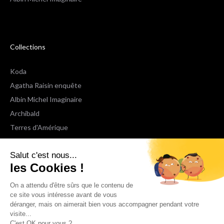
Collections
Koda
Agatha Raisin enquête
Albin Michel Imaginaire
Archibald
Terres d'Amérique
Espaces Libres Poche
Salut c'est nous...
NOX
les Cookies !
Wiz
Voir toutes les collections
On a attendu d'être sûrs que le contenu de
ce site vous intéresse avant de vous
déranger, mais on aimerait bien vous accompagner pendant votre
Nous suivre
visite...
C'est OK pour vous ?