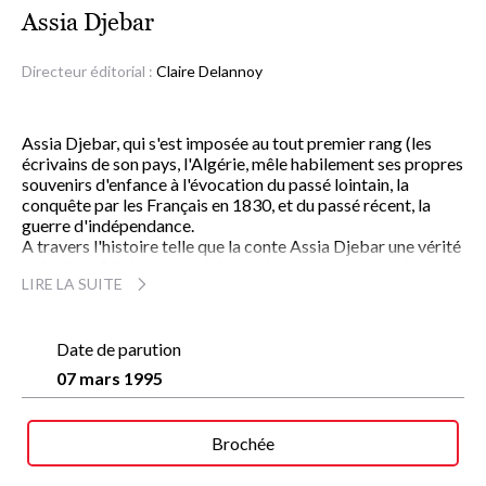
Assia Djebar
Directeur éditorial :
Claire Delannoy
Assia Djebar, qui s'est imposée au tout premier rang (les
écrivains de son pays, l'Algérie, mêle habilement ses propres
souvenirs d'enfance à l'évocation du passé lointain, la
conquête par les Français en 1830, et du passé récent, la
guerre d'indépendance.
A travers l'histoire telle que la conte Assia Djebar une vérité
enfouie se fait jour, une vérité ancienne, connue au rebut,
LIRE LA SUITE
celle de la femme, de l'Algérienne, allant de l'étouffoir
d'autrefois, du "bruissement des femmes reléguées", à la
participation militante aux combats du maquis. De
l'émotion de la prise d'Alger il y a cent cinquante ans à
Date de parution
l'arrachement d'il y a vingt ans, c'est comme si la voix d'une
07 mars 1995
femme appelée Algérie venait nous crier ce qui échappe aux
historiens, aux analystes, aux commentateurs, aux
politiciens, bref : aux hommes.
Brochée
Un beau livre, entre France et Algérie, écrit dans un français
somptueux.