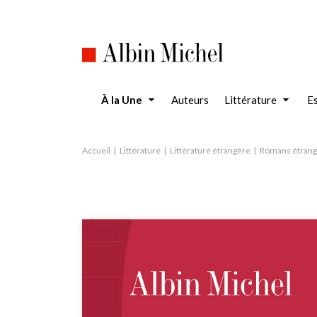
Aller
au
contenu
principal
À la Une
Auteurs
Littérature
Es
Accueil
Littérature
Littérature étrangère
Romans étrang