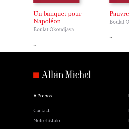
Un banquet pour
Pauvre
Napoléon
Boulat 
Boulat Okoudjava
...
...
A Propos
Contact
Notre histoire