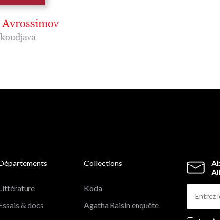
 Avrossimov
Okoudjava
Départements
Collections
Ab
Al
Littérature
Koda
Essais & docs
Agatha Raisin enquête