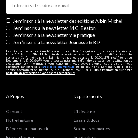
Newsletters
Je m’inscris à la newsletter des éditions Albin Michel
Je m'inscris à la newsletter M.C. Beaton
Je m’inscris à la newsletter Vie pratique
Je m’inscris à la newsletter Jeunesse & BD
Les informations dans ce formulaire sont toutes obligatoires, et sont collectées et traitées par
la société Editions Albin Michel, afin de recevoir nos newsletters au format digital si vous le
souhaitez. Conformément à la Loi Informatique et Libertés du 06/01/1978 modifiée et au
Règlement (UE) 2016/679, vous disposez notamment d'un droit d'accès, de rectification et
d’opposition aux informations vous concernant. Vous pouvez exercer ces droits en nous
contactant par courriel à
info-site@albin-michel.fr
ou par courrier à Editions Albin Michel,
Service Communication digitale, 22 rue Huyghens, 75014 Paris.
Plus d’information sur notre
politique de protection de vos données personnelles
.
A Propos
Départements
Contact
Littérature
Notre histoire
Essais & docs
Déposer un manuscrit
Sciences humaines
Espace libraire
Spiritualités