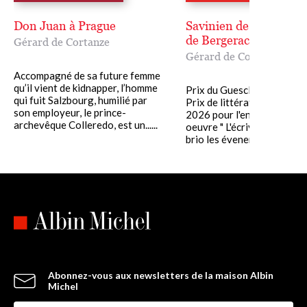
Don Juan à Prague
Savinien de Cyrano, s
de Bergerac
Gérard de Cortanze
Gérard de Cortanze
Accompagné de sa future femme
qu’il vient de kidnapper, l’homme
Prix du Guesclin 2025 Gra
qui fuit Salzbourg, humilié par
Prix de littérature Paul M
son employeur, le prince-
2026 pour l'ensemble de s
archevêque Colleredo, est un......
oeuvre " L'écrivain restitue
brio les évenements et le.....
Abonnez-vous aux newsletters de la maison Albin
Michel