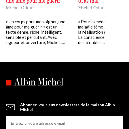
une âme pour me guérir
tu as mal"
Michel Odoul
Michel Odoul
« Un corps pour me soigner, une
« Pour la médecine oriental
âme pour me guérir » est un
maladie témoigne d'un obst
texte dense, riche, intelligent,
la réalisation du Chemin de
sensible et percutant. Avec
La conscience exprime ains
rigueur et ouverture, Michel......
des troubles......
Abonnez-vous aux newsletters de la maison Albin
Michel