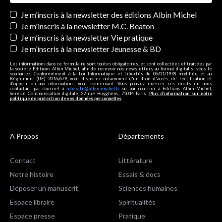
Newsletters
Je m’inscris à la newsletter des éditions Albin Michel
Je m'inscris à la newsletter M.C. Beaton
Je m’inscris à la newsletter Vie pratique
Je m’inscris à la newsletter Jeunesse & BD
Les informations dans ce formulaire sont toutes obligatoires, et sont collectées et traitées par
la société Editions Albin Michel, afin de recevoir nos newsletters au format digital si vous le
souhaitez. Conformément à la Loi Informatique et Libertés du 06/01/1978 modifiée et au
Règlement (UE) 2016/679, vous disposez notamment d'un droit d'accès, de rectification et
d’opposition aux informations vous concernant. Vous pouvez exercer ces droits en nous
contactant par courriel à
info-site@albin-michel.fr
ou par courrier à Editions Albin Michel,
Service Communication digitale, 22 rue Huyghens, 75014 Paris.
Plus d’information sur notre
politique de protection de vos données personnelles
.
A Propos
Départements
Contact
Littérature
Notre histoire
Essais & docs
Déposer un manuscrit
Sciences humaines
Espace libraire
Spiritualités
Espace presse
Pratique