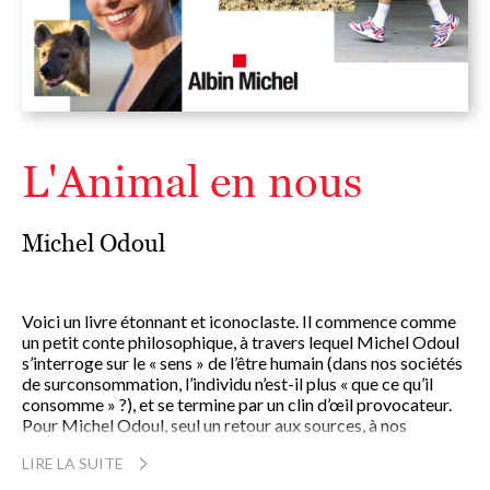
L'Animal en nous
Michel Odoul
Voici un livre étonnant et iconoclaste. Il commence comme
un petit conte philosophique, à travers lequel Michel Odoul
s’interroge sur le « sens » de l’être humain (dans nos sociétés
de surconsommation, l’individu n’est-il plus « que ce qu’il
consomme » ?), et se termine par un clin d’œil provocateur.
Pour Michel Odoul, seul un retour aux sources, à nos
origines ancestrales et animales, peut nous ramener au «
LIRE LA SUITE
sens » de l’humain. Si nous ne savons plus vraiment
comprendre l’humain dans son essence en observant nos