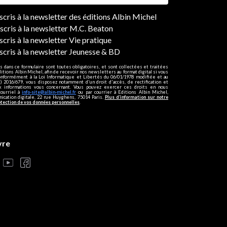
ers
nscris à la newsletter des éditions Albin Michel
nscris à la newsletter M.C. Beaton
scris à la newsletter Vie pratique
nscris à la newsletter Jeunesse & BD
s dans ce formulaire sont toutes obligatoires, et sont collectées et traitées
ditions Albin Michel, afin de recevoir nos newsletters au format digital si vous
onformément à la Loi Informatique et Libertés du 06/01/1978 modifiée et au
 2016/679, vous disposez notamment d'un droit d'accès, de rectification et
ux informations vous concernant. Vous pouvez exercer ces droits en nous
courriel à
info-site@albin-michel.fr
ou par courrier à Editions Albin Michel,
cation digitale, 22 rue Huyghens, 75014 Paris.
Plus d’information sur notre
otection de vos données personnelles
.
vre
s réglementations. Personnalisez vos préférences pour contrôler