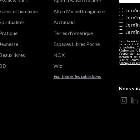
Essais & docs
Agatha Raisin enquête
Newslett
Je m’i
Sciences humaines
Albin Michel Imaginaire
Je m'i
Spiritualités
Archibald
Je m’in
Je m’i
Pratique
Terres d'Amérique
Les information
Jeunesse
Espaces Libres Poche
par la société E
le souhaitez. C
Règlement (UE)
Beaux livres
NOX
d’opposition a
contactant par 
Service Communi
politique de pr
BD
Wiz
Voir toutes les collections
Nous sui
s Options
ètres de confidentialité, en garantissant la conformité avec le