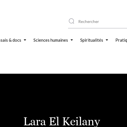
sais & docs
Sciences humaines
Spiritualités
Prati
Lara El Keilany