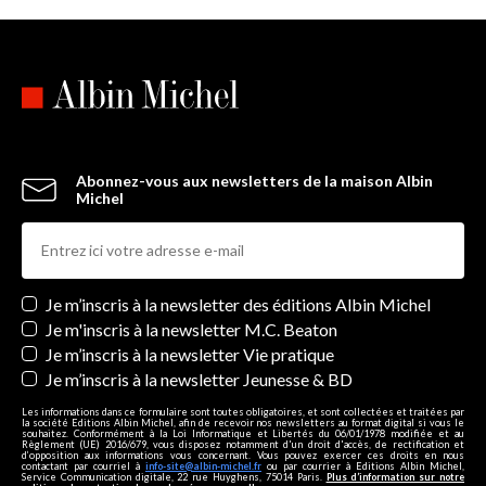
Abonnez-vous aux newsletters de la maison Albin
Michel
Newsletters
Je m’inscris à la newsletter des éditions Albin Michel
Je m'inscris à la newsletter M.C. Beaton
Je m’inscris à la newsletter Vie pratique
Je m’inscris à la newsletter Jeunesse & BD
Les informations dans ce formulaire sont toutes obligatoires, et sont collectées et traitées par
la société Editions Albin Michel, afin de recevoir nos newsletters au format digital si vous le
souhaitez. Conformément à la Loi Informatique et Libertés du 06/01/1978 modifiée et au
Règlement (UE) 2016/679, vous disposez notamment d'un droit d'accès, de rectification et
d’opposition aux informations vous concernant. Vous pouvez exercer ces droits en nous
contactant par courriel à
info-site@albin-michel.fr
ou par courrier à Editions Albin Michel,
Service Communication digitale, 22 rue Huyghens, 75014 Paris.
Plus d’information sur notre