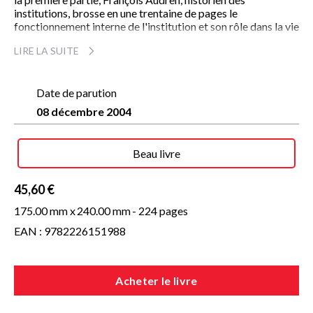
institutions, brosse en une trentaine de pages le
fonctionnement interne de l'institution et son rôle dans la vie
démocratique du pays. Le coeur du livre expose les
LIRE LA SUITE
photographies de Laurent Lecat sur l'architecture intérieure
et extérieure des bâtiments et celles de Thierry Ameller sur
les trésors qu'ils renferment (fresque de Delacroix, livres
rares de la bibliothèque, etc.). Enfin, le livre se conclut par
Date de parution
une déambulation dessinée par Alain Bouldouyre dont les
08 décembre 2004
croquis donnent la dimension quotidienne de la vie d'un
député.
Beau livre
45,60 €
175.00 mm x
240.00 mm
- 224 pages
EAN : 9782226151988
Acheter le livre