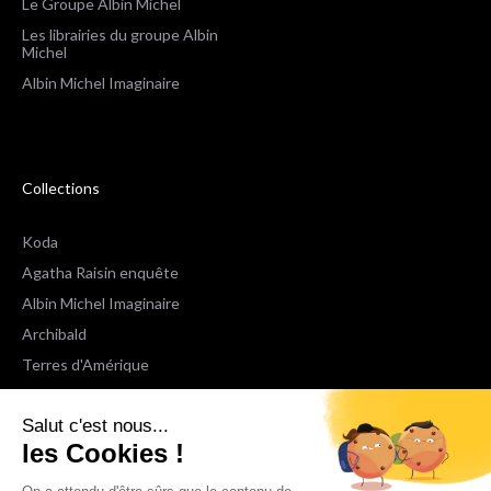
Le Groupe Albin Michel
Les librairies du groupe Albin
Michel
Albin Michel Imaginaire
Collections
Koda
Agatha Raisin enquête
Albin Michel Imaginaire
Archibald
Terres d'Amérique
Espaces Libres Poche
Salut c'est nous...
NOX
les Cookies !
Wiz
Voir toutes les collections