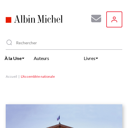
Aller
au
contenu
principal
À la Une
Auteurs
Livres
Accueil
L'Assemblée nationale