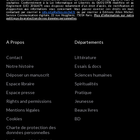
souhaitez. Conformément à la Loi Informatique et Libertés du 06/01/1978 modifiée et au
Règlement (UE) 2016/679, vous disposez notamment d'un droit d'accès, de rectification et
d’opposition aux informations vous concernant. Vous pouvez exercer ces droits en nous
contactant par courriel à
info-site@albin-michel.fr
ou par courrier à Editions Albin Michel,
Service Communication digitale, 22 rue Huyghens, 75014 Paris.
Plus d’information sur notre
politique de protection de vos données personnelles
.
A Propos
Départements
Contact
Littérature
Notre histoire
Essais & docs
Déposer un manuscrit
Sciences humaines
Espace libraire
Spiritualités
Espace presse
Pratique
Rights and permissions
Jeunesse
Mentions légales
Beaux livres
Cookies
BD
Charte de protection des
données personnelles