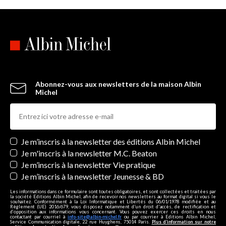
Abonnez-vous aux newsletters de la maison Albin
Michel
Newsletters
Je m’inscris à la newsletter des éditions Albin Michel
Je m'inscris à la newsletter M.C. Beaton
Je m’inscris à la newsletter Vie pratique
Je m’inscris à la newsletter Jeunesse & BD
Les informations dans ce formulaire sont toutes obligatoires, et sont collectées et traitées par
la société Editions Albin Michel, afin de recevoir nos newsletters au format digital si vous le
souhaitez. Conformément à la Loi Informatique et Libertés du 06/01/1978 modifiée et au
Règlement (UE) 2016/679, vous disposez notamment d'un droit d'accès, de rectification et
d’opposition aux informations vous concernant. Vous pouvez exercer ces droits en nous
contactant par courriel à
info-site@albin-michel.fr
ou par courrier à Editions Albin Michel,
Service Communication digitale, 22 rue Huyghens, 75014 Paris.
Plus d’information sur notre