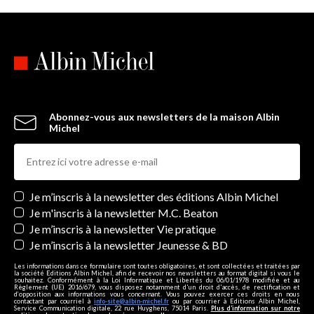
Abonnez-vous aux newsletters de la maison Albin
Michel
Newsletters
Je m’inscris à la newsletter des éditions Albin Michel
Je m'inscris à la newsletter M.C. Beaton
Je m’inscris à la newsletter Vie pratique
Je m’inscris à la newsletter Jeunesse & BD
Les informations dans ce formulaire sont toutes obligatoires, et sont collectées et traitées par
la société Editions Albin Michel, afin de recevoir nos newsletters au format digital si vous le
souhaitez. Conformément à la Loi Informatique et Libertés du 06/01/1978 modifiée et au
Règlement (UE) 2016/679, vous disposez notamment d'un droit d'accès, de rectification et
d’opposition aux informations vous concernant. Vous pouvez exercer ces droits en nous
contactant par courriel à
info-site@albin-michel.fr
ou par courrier à Editions Albin Michel,
Service Communication digitale, 22 rue Huyghens, 75014 Paris.
Plus d’information sur notre