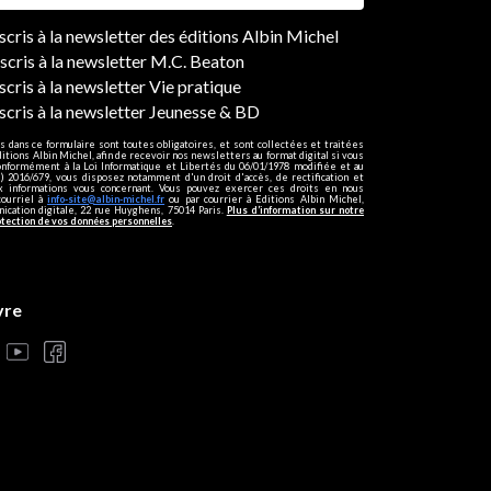
ers
nscris à la newsletter des éditions Albin Michel
nscris à la newsletter M.C. Beaton
scris à la newsletter Vie pratique
nscris à la newsletter Jeunesse & BD
s dans ce formulaire sont toutes obligatoires, et sont collectées et traitées
ditions Albin Michel, afin de recevoir nos newsletters au format digital si vous
onformément à la Loi Informatique et Libertés du 06/01/1978 modifiée et au
 2016/679, vous disposez notamment d'un droit d'accès, de rectification et
ux informations vous concernant. Vous pouvez exercer ces droits en nous
courriel à
info-site@albin-michel.fr
ou par courrier à Editions Albin Michel,
cation digitale, 22 rue Huyghens, 75014 Paris.
Plus d’information sur notre
otection de vos données personnelles
.
vre
s réglementations. Personnalisez vos préférences pour contrôler