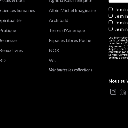
Essais & docs
Agatha Raisin enquête
Newslett
Je m’i
Sciences humaines
Albin Michel Imaginaire
Je m'i
Spiritualités
Archibald
Je m’in
Je m’i
Pratique
Terres d'Amérique
Les information
Jeunesse
Espaces Libres Poche
par la société E
le souhaitez. C
Règlement (UE)
Beaux livres
NOX
d’opposition a
contactant par 
Service Communi
politique de pr
BD
Wiz
Voir toutes les collections
Nous sui
s Options
ètres de confidentialité, en garantissant la conformité avec le