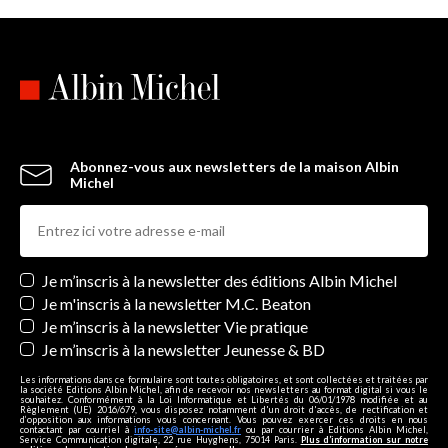
Abonnez-vous aux newsletters de la maison Albin
Michel
Newsletters
Je m’inscris à la newsletter des éditions Albin Michel
Je m'inscris à la newsletter M.C. Beaton
Je m’inscris à la newsletter Vie pratique
Je m’inscris à la newsletter Jeunesse & BD
Les informations dans ce formulaire sont toutes obligatoires, et sont collectées et traitées par
la société Editions Albin Michel, afin de recevoir nos newsletters au format digital si vous le
souhaitez. Conformément à la Loi Informatique et Libertés du 06/01/1978 modifiée et au
Règlement (UE) 2016/679, vous disposez notamment d'un droit d'accès, de rectification et
d’opposition aux informations vous concernant. Vous pouvez exercer ces droits en nous
contactant par courriel à
info-site@albin-michel.fr
ou par courrier à Editions Albin Michel,
Service Communication digitale, 22 rue Huyghens, 75014 Paris.
Plus d’information sur notre