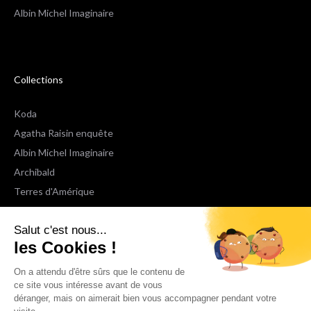
Albin Michel Imaginaire
Collections
Koda
Agatha Raisin enquête
Albin Michel Imaginaire
Archibald
Terres d'Amérique
Espaces Libres Poche
Salut c'est nous...
NOX
les Cookies !
Wiz
Voir toutes les collections
On a attendu d'être sûrs que le contenu de
ce site vous intéresse avant de vous
déranger, mais on aimerait bien vous accompagner pendant votre
Nous suivre