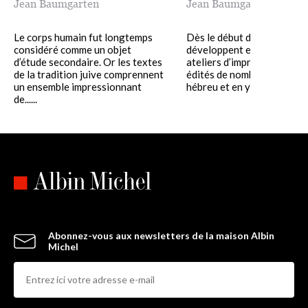
Jean Baumgarten
Jean Baumgarten
Le corps humain fut longtemps
Dès le début du XVIe siècle
considéré comme un objet
développent en Europe de
d’étude secondaire. Or les textes
ateliers d’imprimerie où so
de la tradition juive comprennent
édités de nombreux livres 
un ensemble impressionnant
hébreu et en yiddish. Si la....
de......
Abonnez-vous aux newsletters de la maison Albin
Michel