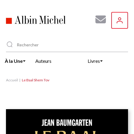
Aller
au
contenu
principal
À la Une
Auteurs
Livres
Accueil
Le Baal Shem Tov