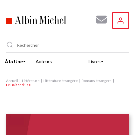
Aller
au
contenu
principal
À la Une
Auteurs
Livres
Accueil
Littérature
Littérature étrangère
Romans étrangers
Le Baiser d'Esaü