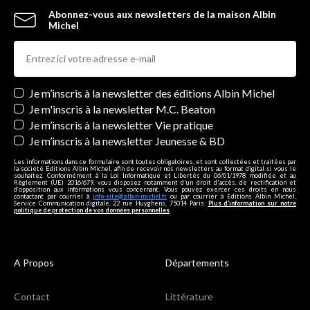
Abonnez-vous aux newsletters de la maison Albin
Michel
Newsletters
Je m’inscris à la newsletter des éditions Albin Michel
Je m'inscris à la newsletter M.C. Beaton
Je m’inscris à la newsletter Vie pratique
Je m’inscris à la newsletter Jeunesse & BD
Les informations dans ce formulaire sont toutes obligatoires, et sont collectées et traitées par
la société Editions Albin Michel, afin de recevoir nos newsletters au format digital si vous le
souhaitez. Conformément à la Loi Informatique et Libertés du 06/01/1978 modifiée et au
Règlement (UE) 2016/679, vous disposez notamment d'un droit d'accès, de rectification et
d’opposition aux informations vous concernant. Vous pouvez exercer ces droits en nous
contactant par courriel à
info-site@albin-michel.fr
ou par courrier à Editions Albin Michel,
Service Communication digitale, 22 rue Huyghens, 75014 Paris.
Plus d’information sur notre
politique de protection de vos données personnelles
.
A Propos
Départements
Contact
Littérature