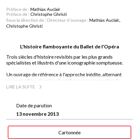
Préface de :
Mathias Auclair
Préface de :
Christophe Ghristi
,
Sous la direction de :
Directeur d´ouvrage :
Mathias Auclair
Christophe Ghristi
L'histoire flamboyante du Ballet de l'Opéra
Trois siècles d'histoire revisités par les plus grands
spécialistes et illustrés d'une iconographie somptueuse.
Un ouvrage de référence à l'approche inédite, alternant
monographies vivantes et synthèses passionnantes, du
Ballet de cour de Louis XIV
à
Rudolf Noureev
, et du
Tutu
aux
LIRE LA SUITE
e
Décors du XX
siècle
...
Une fresque monumentale où l'on croise les plus grands
Date de parution
chorégraphes, de Perrot à Cherkaoui et de Lifar à Roland
13 novembre 2013
Petit, les plus grands compositeurs, de Rameau à Messiaen,
les plus grands artistes, de Chagall à De Chirico, de Cocteau
à Christian Lacroix et de Picasso à Claude Lévêque, et bien
Cartonnée
sûr les plus grands danseurs, de Guimard à Taglioni, et