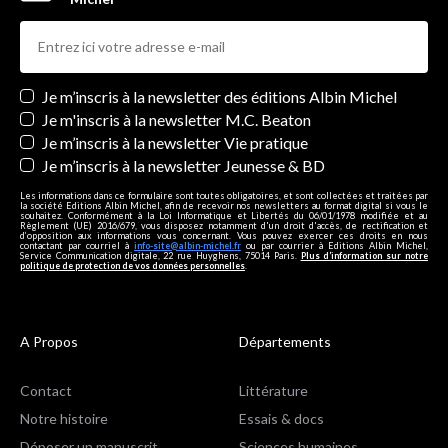
Newsletters
Je m’inscris à la newsletter des éditions Albin Michel
Je m'inscris à la newsletter M.C. Beaton
Je m’inscris à la newsletter Vie pratique
Je m’inscris à la newsletter Jeunesse & BD
Les informations dans ce formulaire sont toutes obligatoires, et sont collectées et traitées par
la société Editions Albin Michel, afin de recevoir nos newsletters au format digital si vous le
souhaitez. Conformément à la Loi Informatique et Libertés du 06/01/1978 modifiée et au
Règlement (UE) 2016/679, vous disposez notamment d'un droit d'accès, de rectification et
d’opposition aux informations vous concernant. Vous pouvez exercer ces droits en nous
contactant par courriel à
info-site@albin-michel.fr
ou par courrier à Editions Albin Michel,
Service Communication digitale, 22 rue Huyghens, 75014 Paris.
Plus d’information sur notre
politique de protection de vos données personnelles
.
A Propos
Départements
Contact
Littérature
Notre histoire
Essais & docs
Déposer un manuscrit
Sciences humaines