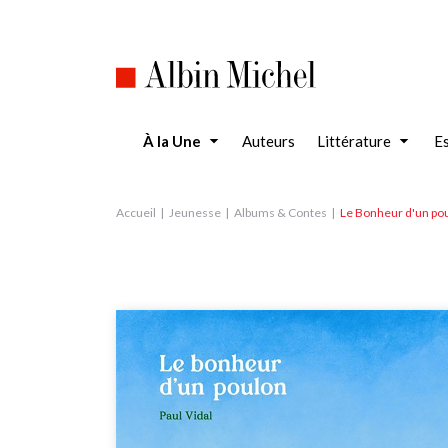
Aller
au
contenu
principal
À la Une
Auteurs
Littérature
Es
Accueil
Jeunesse
Albums & Contes
Le Bonheur d'un po