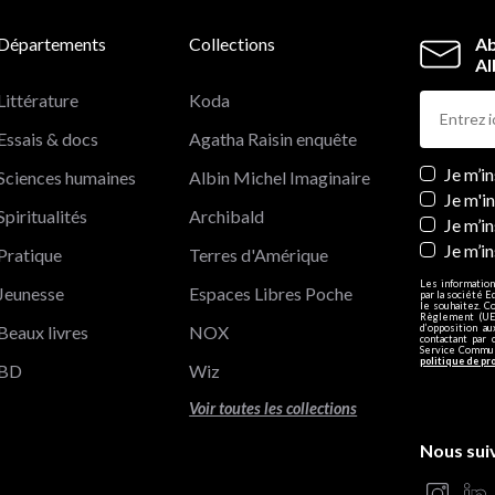
Départements
Collections
Ab
Al
Littérature
Koda
Essais & docs
Agatha Raisin enquête
Newslett
Je m’i
Sciences humaines
Albin Michel Imaginaire
Je m'i
Spiritualités
Archibald
Je m’in
Je m’i
Pratique
Terres d'Amérique
Les information
Jeunesse
Espaces Libres Poche
par la société E
le souhaitez. C
Règlement (UE)
Beaux livres
NOX
d’opposition a
contactant par 
Service Communi
politique de pr
BD
Wiz
Voir toutes les collections
Nous sui