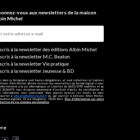
onnez-vous aux newsletters de la maison
bin Michel
ers
nscris à la newsletter des éditions Albin Michel
nscris à la newsletter M.C. Beaton
scris à la newsletter Vie pratique
nscris à la newsletter Jeunesse & BD
s dans ce formulaire sont toutes obligatoires, et sont collectées et traitées
ditions Albin Michel, afin de recevoir nos newsletters au format digital si vous
onformément à la Loi Informatique et Libertés du 06/01/1978 modifiée et au
 2016/679, vous disposez notamment d'un droit d'accès, de rectification et
ux informations vous concernant. Vous pouvez exercer ces droits en nous
courriel à
info-site@albin-michel.fr
ou par courrier à Editions Albin Michel,
cation digitale, 22 rue Huyghens, 75014 Paris.
Plus d’information sur notre
otection de vos données personnelles
.
vre