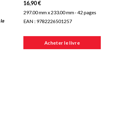
16,90 €
297.00 mm x
233.00 mm
- 42 pages
 la
EAN : 9782226501257
Acheter le livre
là
ne
et
st
s