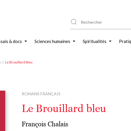
sais & docs
Sciences humaines
Spiritualités
Prati
s
Le Brouillard bleu
ROMANS FRANÇAIS
Le Brouillard bleu
François Chalais