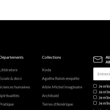
Départements
Collections
Ab
Al
Littérature
Koda
Essais & docs
Agatha Raisin enquête
Newslett
Je m’i
Sciences humaines
Albin Michel Imaginaire
Je m'i
Spiritualités
Archibald
Je m’in
Je m’i
Pratique
Terres d'Amérique