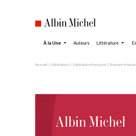
Aller
au
contenu
principal
À la Une
Auteurs
Littérature
Es
Accueil
Littérature
Littérature française
Romans françai