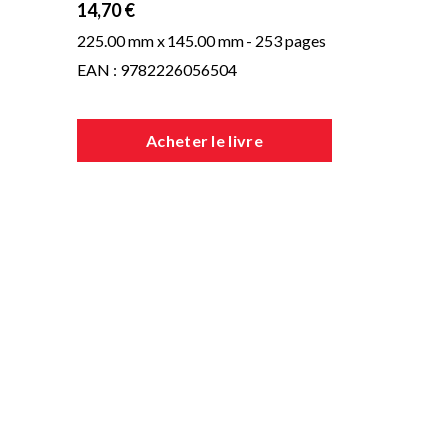
14,70 €
225.00 mm x
145.00 mm
- 253 pages
EAN : 9782226056504
Acheter le livre