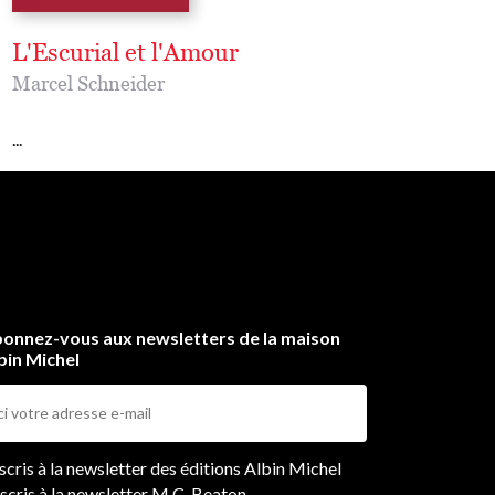
L'Escurial et l'Amour
Les Deux Miroirs
Marcel Schneider
Marcel Schneider
...
...
onnez-vous aux newsletters de la maison
bin Michel
ers
nscris à la newsletter des éditions Albin Michel
nscris à la newsletter M.C. Beaton