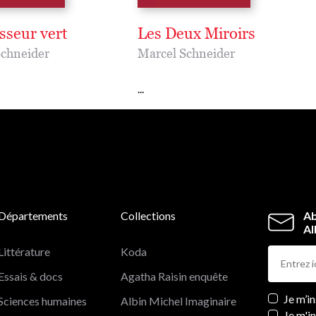
sseur vert
Les Deux Miroirs
Schneider
Marcel Schneider
...
Départements
Collections
Ab
Al
Littérature
Koda
Essais & docs
Agatha Raisin enquête
Newslett
Je m’i
Sciences humaines
Albin Michel Imaginaire
Je m'i