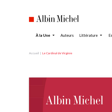
Aller
au
contenu
principal
À la Une
Auteurs
Littérature
Es
Accueil
Le Cardinal de Virginie