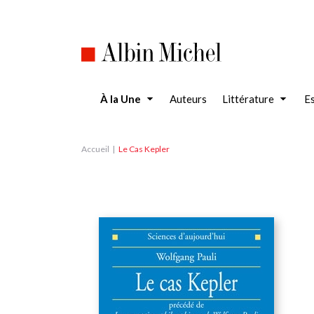
Aller
au
contenu
principal
À la Une
Auteurs
Littérature
Es
Accueil
Le Cas Kepler