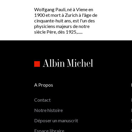
Wolfgang Pauli, né à Viene en
1900 et mort à Zurich à l'âge de
cinquante-huit ans, est l'un des
physiciens majeurs de notre
siècle Père, dès 1925,......
A Propos
Contact
Notre histoire
Déposer un manuscrit
Espace libraire