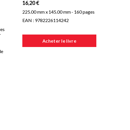
16,20 €
225.00 mm x
145.00 mm
- 160 pages
EAN : 9782226114242
des
r
Acheter le livre
le
des
e
es
us