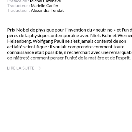
Préface de :
Michel Cazenave
Traducteur :
Marielle Carlier
Traducteur :
Alexandra Tondat
Prix Nobel de physique pour l'invention du « neutrino » et l'un 
pères de la physique contemporaine avec Niels Bohr et Werne
Heisenberg, Wolfgang Pauli ne s'est jamais contenté de son
activité scientifique : il voulait comprendre comment toute
connaissance était possible, il recherchait avec une remarquab
opiniâtreté comment penser l'unité de la matière et de l'esprit.
Dans cette quête passionnée d'un arrière-fond unifié aux mon
LIRE LA SUITE
de la matière et de l'âme, il collabora avec le grand psychologu
que fut Carl Gustav Jung et échangea avec lui lettres et idées
pendant un quart de siècle.
C'est ainsi que Pauli rencontra l'alchimie dont les images le
hantaient et qu'il partit à la découverte des grandes philosophi
néo-platoniciennes, qui lui fournirent le thème de l'« unus mund
», monde supra-sensible, monde de l'âme réalisée où la matière
est encore spirituelle, et l'esprit déjà matérialisé.
D'où sa thèse que les grandes inventions, les conceptions
scientifiques s'enracinent dans un terreau que gouvernent les
archétypes, formes vides de l'inconscient et équivalents en
psychologie des idées de Platon.