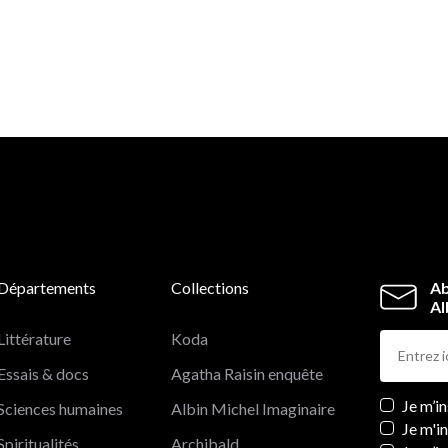
Départements
Collections
Ab
Al
Littérature
Koda
Essais & docs
Agatha Raisin enquête
Newslett
Je m’i
Sciences humaines
Albin Michel Imaginaire
Je m'i
Spiritualités
Archibald