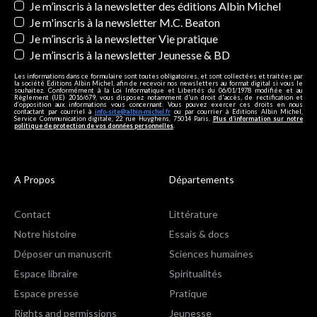
Newsletters
Je m’inscris à la newsletter des éditions Albin Michel
Je m'inscris à la newsletter M.C. Beaton
Je m’inscris à la newsletter Vie pratique
Je m’inscris à la newsletter Jeunesse & BD
Les informations dans ce formulaire sont toutes obligatoires, et sont collectées et traitées par
la société Editions Albin Michel, afin de recevoir nos newsletters au format digital si vous le
souhaitez. Conformément à la Loi Informatique et Libertés du 06/01/1978 modifiée et au
Règlement (UE) 2016/679, vous disposez notamment d'un droit d'accès, de rectification et
d’opposition aux informations vous concernant. Vous pouvez exercer ces droits en nous
contactant par courriel à
info-site@albin-michel.fr
ou par courrier à Editions Albin Michel,
Service Communication digitale, 22 rue Huyghens, 75014 Paris.
Plus d’information sur notre
politique de protection de vos données personnelles
.
A Propos
Départements
Contact
Littérature
Notre histoire
Essais & docs
Déposer un manuscrit
Sciences humaines
Espace libraire
Spiritualités
Espace presse
Pratique
Rights and permissions
Jeunesse