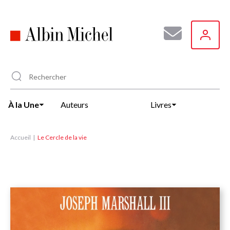
Aller
au
contenu
principal
À la Une
Auteurs
Livres
Accueil
Le Cercle de la vie