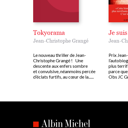
Tokyorama
Je suis
Jean-Christophe Grangé
Jean-Ch
Le nouveau thriller de Jean-
Prix Jean
Christophe Grangé ! Une
l’autobio
descente aux enfers sombre
plus terrif
et convulsive, néanmoins percée
parce que 
d’éclats furtifs, au cœur de la......
Obs JC Gra