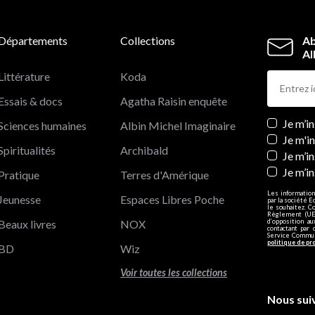
Départements
Collections
Ab
Al
Littérature
Koda
Essais & docs
Agatha Raisin enquête
Newslett
Je m’i
Sciences humaines
Albin Michel Imaginaire
Je m'i
Spiritualités
Archibald
Je m’in
Je m’i
Pratique
Terres d'Amérique
Les information
Jeunesse
Espaces Libres Poche
par la société E
le souhaitez. C
Règlement (UE)
Beaux livres
NOX
d’opposition a
contactant par 
Service Communi
politique de pr
BD
Wiz
Voir toutes les collections
Nous sui