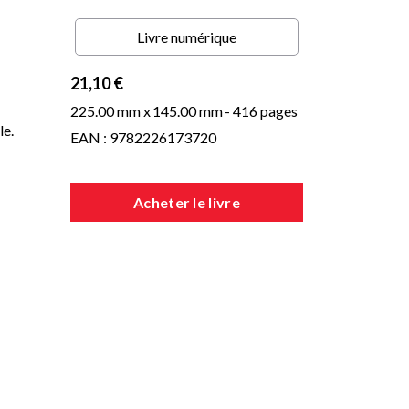
Livre numérique
21,10 €
225.00 mm x
145.00 mm
- 416 pages
le.
EAN : 9782226173720
Acheter le livre