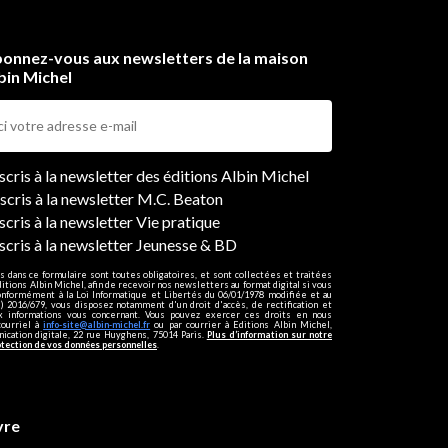
onnez-vous aux newsletters de la maison
bin Michel
ers
nscris à la newsletter des éditions Albin Michel
nscris à la newsletter M.C. Beaton
scris à la newsletter Vie pratique
nscris à la newsletter Jeunesse & BD
s dans ce formulaire sont toutes obligatoires, et sont collectées et traitées
ditions Albin Michel, afin de recevoir nos newsletters au format digital si vous
onformément à la Loi Informatique et Libertés du 06/01/1978 modifiée et au
 2016/679, vous disposez notamment d'un droit d'accès, de rectification et
ux informations vous concernant. Vous pouvez exercer ces droits en nous
courriel à
info-site@albin-michel.fr
ou par courrier à Editions Albin Michel,
cation digitale, 22 rue Huyghens, 75014 Paris.
Plus d’information sur notre
otection de vos données personnelles
.
vre