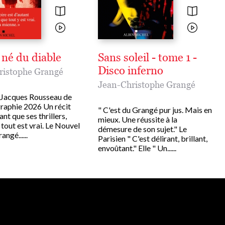
 né du diable
Sans soleil - tome 1 -
Disco inferno
ristophe Grangé
Jean-Christophe Grangé
-Jacques Rousseau de
graphie 2026 Un récit
" C'est du Grangé pur jus. Mais en
ant que ses thrillers,
mieux. Une réussite à la
tout est vrai. Le Nouvel
démesure de son sujet." Le
ngé......
Parisien " C'est délirant, brillant,
envoûtant." Elle " Un......