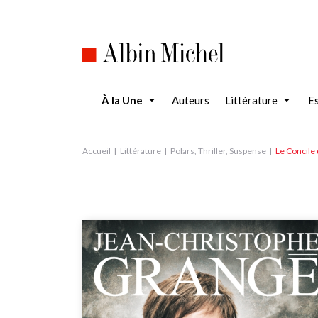
Aller
au
contenu
principal
À la Une
Auteurs
Littérature
Es
Accueil
Littérature
Polars, Thriller, Suspense
Le Concile 