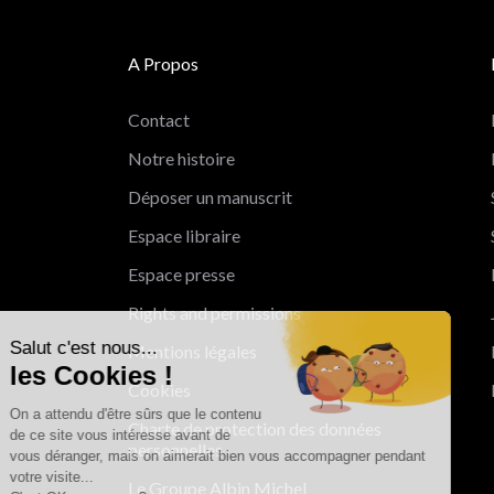
A Propos
Contact
Notre histoire
Déposer un manuscrit
Espace libraire
Espace presse
Rights and permissions
Salut c'est nous...
Mentions légales
les Cookies !
Cookies
On a attendu d'être sûrs que le contenu
Charte de protection des données
de ce site vous intéresse avant de
personnelles
vous déranger, mais on aimerait bien vous accompagner pendant
votre visite...
Le Groupe Albin Michel