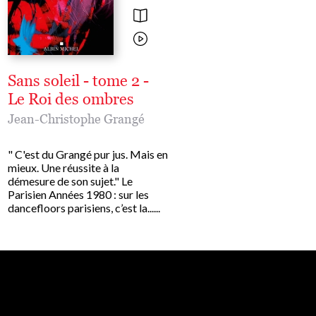
Sans soleil - tome 2 -
Rouge karma
Le Roi des ombres
Jean-Christophe Gra
Jean-Christophe Grangé
" Une enquête aussi sang
que palpitante." Paris Ma
" C'est du Grangé pur jus. Mais en
Hervé, Jean-Louis et Nic
mieux. Une réussite à la
auraient pu être des héro
démesure de son sujet." Le
68. Ils seront bien mieux : le
Parisien Années 1980 : sur les
dancefloors parisiens, c’est la......