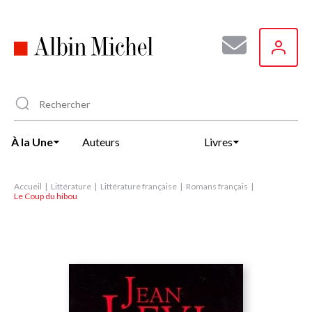
Aller
au
contenu
principal
À la Une
Auteurs
Livres
Accueil
Littérature
Littérature française
Romans français
Le Coup du hibou