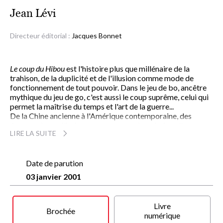
Jean Lévi
Directeur éditorial :
Jacques Bonnet
Le coup du Hibou
est l'histoire plus que millénaire de la
trahison, de la duplicité et de l'illusion comme mode de
fonctionnement de tout pouvoir. Dans le jeu de bo, ancêtre
mythique du jeu de go, c'est aussi le coup suprême, celui qui
permet la maîtrise du temps et l'art de la guerre...
De la Chine ancienne à l'Amérique contemporaine, des
états-majors militaires aux campus universitaires, l'auteur
LIRE LA SUITE
du
Grand Empereur et ses automates
nous entraîne dans les
dédales de l'Histoire et les labyrinthes de l'âme humaine, en
jouant brillamment avec tous les genres romanesques.
Un roman aussi inclassable que fascinant qui s'inscrit dans la
Date de parution
lignée de Musil, Borges et Umberto Eco.
03 janvier 2001
Livre
Brochée
numérique