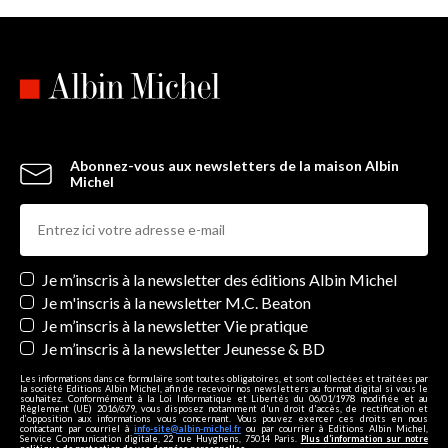
Abonnez-vous aux newsletters de la maison Albin
Michel
Newsletters
Je m’inscris à la newsletter des éditions Albin Michel
Je m'inscris à la newsletter M.C. Beaton
Je m’inscris à la newsletter Vie pratique
Je m’inscris à la newsletter Jeunesse & BD
Les informations dans ce formulaire sont toutes obligatoires, et sont collectées et traitées par
la société Editions Albin Michel, afin de recevoir nos newsletters au format digital si vous le
souhaitez. Conformément à la Loi Informatique et Libertés du 06/01/1978 modifiée et au
Règlement (UE) 2016/679, vous disposez notamment d'un droit d'accès, de rectification et
d’opposition aux informations vous concernant. Vous pouvez exercer ces droits en nous
contactant par courriel à
info-site@albin-michel.fr
ou par courrier à Editions Albin Michel,
Service Communication digitale, 22 rue Huyghens, 75014 Paris.
Plus d’information sur notre